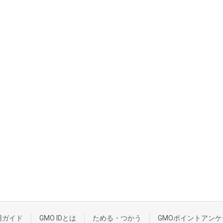
用ガイド
GMO IDとは
ためる・つかう
GMOポイントアンケ