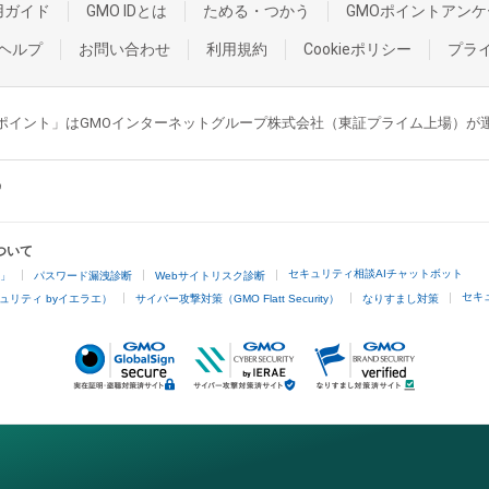
用ガイド
GMO IDとは
ためる・つかう
GMOポイントアンケ
ヘルプ
お問い合わせ
利用規約
Cookieポリシー
プラ
GMOポイント」はGMOインターネットグループ株式会社（東証プライム上場）
ついて
セキュリティ相談AIチャットボット
4」
パスワード漏洩診断
Webサイトリスク診断
セキ
ュリティ byイエラエ）
サイバー攻撃対策（GMO Flatt Security）
なりすまし対策