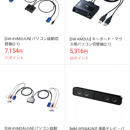
[SW-KVM2UUN] パソコン自動切
[SW-KM2UU] キーボード・マウ
替器(2:1)
ス用パソコン切替器(2:1)
7,154
5,316
円
円
71ポイント
53ポイント
[SW-KVM2AUUN] パソコン自動
[MM-SPSBA2N2] 液晶テレビ・パ