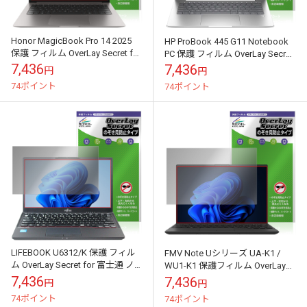
Honor MagicBook Pro 14 2025
HP ProBook 445 G11 Notebook
保護 フィルム OverLay Secret for
PC 保護 フィルム OverLay Secret
オナー ノートパソコ...
for ノートパソコン...
7,436
7,436
円
円
74ポイント
74ポイント
LIFEBOOK U6312/K 保護 フィル
FMV Note Uシリーズ UA-K1 /
ム OverLay Secret for 富士通 ノ
WU1-K1 保護フィルム OverLay
ートパソコン ライフブック 液
Secret for 富士通 ノートパソ...
7,436
7,436
円
円
晶...
74ポイント
74ポイント