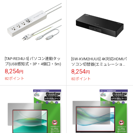
[TAP-RE34U-5] パソコン連動タッ
[SW-KVM2HUUS] 4K対応HDMIパ
プ(USB感知式・3P・4個口・5m)
ソコン切替器(エミュレーション
非搭載・2:1)
8,254
8,254
円
円
82ポイント
82ポイント