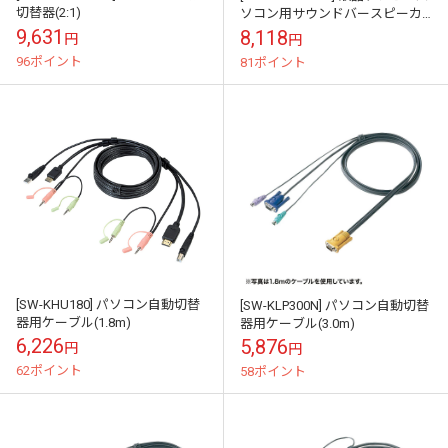
切替器(2:1)
ソコン用サウンドバースピーカ
ー
9,631
8,118
円
円
96ポイント
81ポイント
[SW-KHU180] パソコン自動切替
[SW-KLP300N] パソコン自動切替
器用ケーブル(1.8m)
器用ケーブル(3.0m)
6,226
5,876
円
円
62ポイント
58ポイント