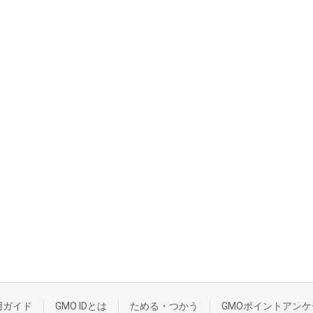
用ガイド
GMO IDとは
ためる・つかう
GMOポイントアンケ