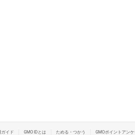
用ガイド
GMO IDとは
ためる・つかう
GMOポイントアンケ