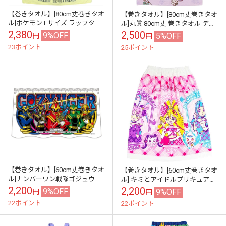
【巻きタオル】[80cm丈巻きタオ
【巻きタオル】[80cm丈巻きタオ
ル]ポケモン Lサイズ ラップタオ
ル]丸眞 80cm丈 巻きタオル ディ
ル 約80×120cm プール 水泳
ズニー プリンセス ドリーミング
2,380
2,500
9%OFF
5%OFF
円
円
ガーデン ラップタオル
23ポイント
25ポイント
【巻きタオル】[60cm丈巻きタオ
【巻きタオル】[60cm丈巻きタオ
ル]ナンバーワン戦隊ゴジュウジ
ル] キミとアイドルプリキュア
ャー ラップタオル 巻きタオ
♪ ラップタオル 巻きタオ
2,200
2,200
9%OFF
9%OFF
円
円
ル 60丈
ル 60丈
22ポイント
22ポイント