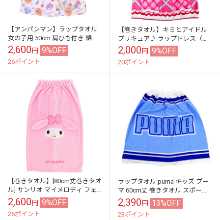
【アンパンマン】ラップタオル
【巻きタオル】キミとアイドル
女の子用 50cm 肩ひも付き 綿
プリキュア♪ ラップドレス（変
100% ドレスタオル プールタオ
身ドレス風） 昇華転写プリント
2,600
2,000
9%OFF
9%OFF
円
円
ル バスラップ ビーチタオル
約60×110cm ラップタオル
26ポイント
20ポイント
【巻きタオル】[80cm丈巻きタオ
ラップタオル puma キッズ プー
ル] サンリオ マイメロディ フェ
マ 60cm丈 巻きタオル スポーツ
イス マイクロマキシタオル ラッ
ブランド プールタオル ラップバ
2,600
2,390
9%OFF
13%OFF
円
円
プタオル キッズ Sanrio
スタオル PUMA-22...
26ポイント
23ポイント