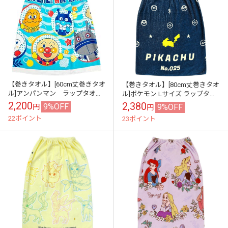
【巻きタオル】[60cm丈巻きタオ
【巻きタオル】[80cm丈巻きタオ
ル]アンパンマン ラップタオル
ル]ポケモン Lサイズ ラップタオ
巻きタオル 60丈
ル 約80×120cm プール 水泳
2,200
2,380
9%OFF
9%OFF
円
円
22ポイント
23ポイント