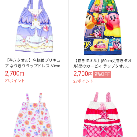
【巻きタオル】名探偵プリキュ
【巻きタオル】[80cm丈巻きタオ
ア なりきりラップドレス 60cm
ル]星のカービィ ラップタオル
マイクロファイバー 巻きタオル
80cm マイクロファイバー 巻き
2,700
2,700
9%OFF
円
円
ラップタオル ネーム付き
タオル スナップボタン付き プ...
27ポイント
27ポイント