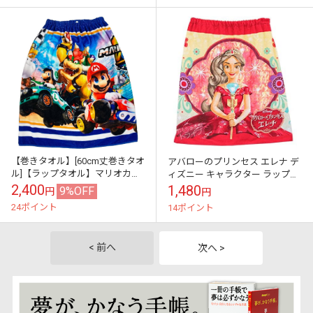
【巻きタオル】[60cm丈巻きタオ
アバローのプリンセス エレナ デ
ル]【ラップタオル】マリオカー
ィズニー キャラクター ラップタ
ト ワールド 3D柄 インクジェッ
オル 60cm丈 巻きタオル プール
2,400
1,480
9%OFF
円
円
ト 綿100％ 巻きタオル60...
タオル 丸眞 37908
24ポイント
14ポイント
< 前へ
次へ >