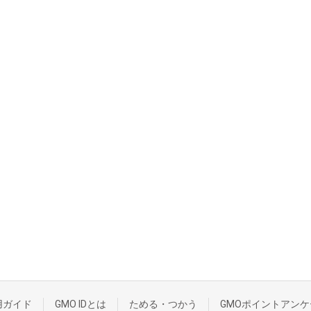
用ガイド
GMO IDとは
ためる・つかう
GMOポイントアンケ