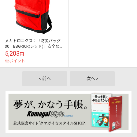
メカトロニクス：「防災バッグ
30 BBG-30R(レッド)」安全な場
所に逃げるために必要な30点そ
5,203
円
ろえました
52ポイント
< 前へ
次へ >