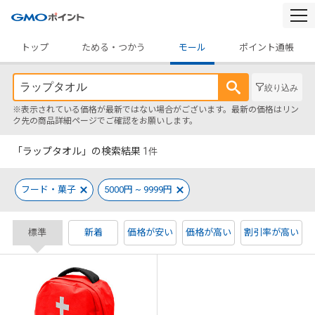
togg
navi
トップ
ためる・つかう
モール
ポイント通帳
絞り込み
※表示されている価格が最新ではない場合がございます。最新の価格はリン
ク先の商品詳細ページでご確認をお願いします。
「ラップタオル」の検索結果
1
件
フード・菓子
5000円 ~ 9999円
標準
新着
価格が安い
価格が高い
割引率が高い