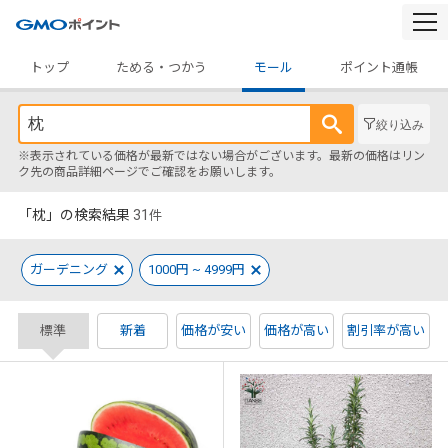
togg
navi
トップ
ためる・つかう
モール
ポイント通帳
絞り込み
※表示されている価格が最新ではない場合がございます。最新の価格はリン
ク先の商品詳細ページでご確認をお願いします。
「枕」の検索結果
31
件
ガーデニング
1000円 ~ 4999円
標準
新着
価格が安い
価格が高い
割引率が高い