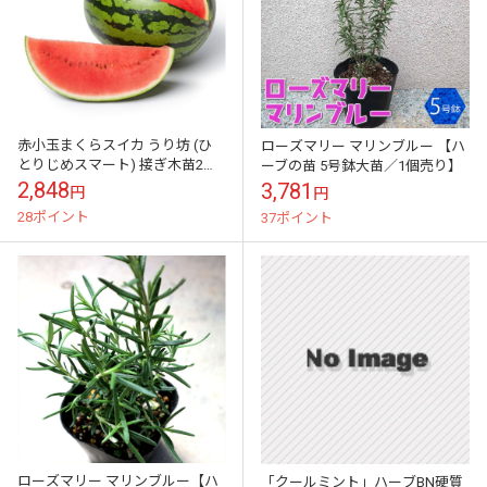
赤小玉まくらスイカ うり坊 (ひ
ローズマリー マリンブルー 【ハ
とりじめスマート) 接ぎ木苗2個
ーブの苗 5号鉢大苗／1個売り】
～【野菜 接木苗9cmポット】
2,848
3,781
円
円
28ポイント
37ポイント
ローズマリー マリンブルー【ハ
「クールミント」ハーブBN硬質