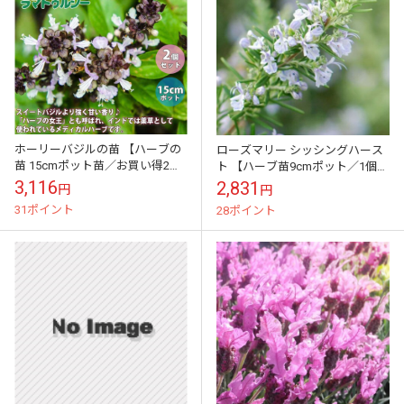
ホーリーバジルの苗 【ハーブの
ローズマリー シッシングハース
苗 15cmポット苗／お買い得2個
ト 【ハーブ苗9cmポット／1個
セット】
～】
3,116
2,831
円
円
31ポイント
28ポイント