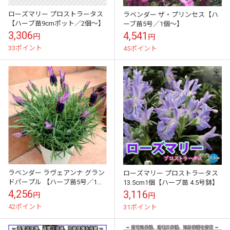
ローズマリー プロストラータス
ラベンダー ザ・プリンセス【ハ
【ハーブ苗9cmポット／2個～】
ーブ苗5号／1個～】
3,306
4,541
円
円
33ポイント
45ポイント
ラベンダー ラヴェアンナ グラン
ローズマリー プロストラータス
ドパープル 【ハーブ苗5号／1個
13.5cm1個【ハーブ苗 4.5号鉢】
～】
4,256
3,116
円
円
42ポイント
31ポイント