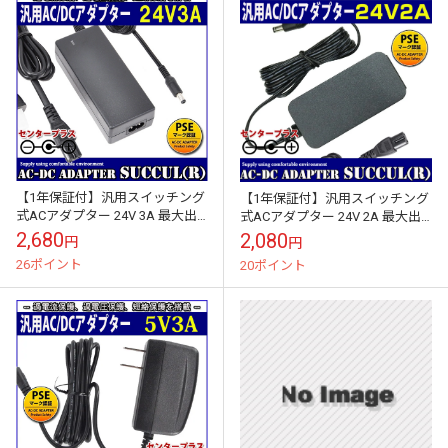
【1年保証付】汎用スイッチング
【1年保証付】汎用スイッチング
式ACアダプター 24V 3A 最大出
式ACアダプター 24V 2A 最大出
力72W PSE取得品 出力プラグ外
力48W PSE取得品 出力プラグ外
2,680
2,080
円
円
径5.5mm(内径2.1m...
径5.5mm(内径2.1m...
26ポイント
20ポイント