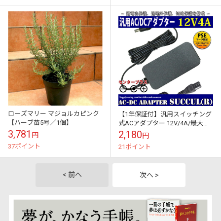
ローズマリー マジョルカピンク
【1年保証付】汎用スイッチング
【ハーブ苗5号／1個】
式ACアダプター 12V/4A/最大出
力48W 出力プラグ外径5.5mm(内
3,781
2,180
円
円
径2.1mm)PSE取得...
37ポイント
21ポイント
< 前へ
次へ >