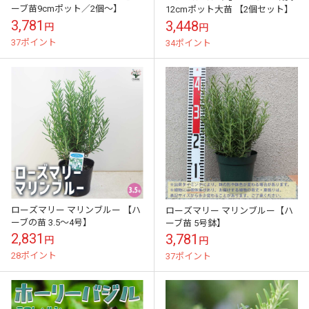
ーブ苗9cmポット／2個～】
12cmポット大苗 【2個セット】
3,781
3,448
円
円
37ポイント
34ポイント
ローズマリー マリンブルー 【ハ
ローズマリー マリンブルー【ハ
ーブの苗 3.5～4号】
ーブ苗 5号鉢】
2,831
3,781
円
円
28ポイント
37ポイント