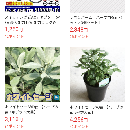
スイッチング式ACアダプター 5V
レモンバーム【ハーブ苗9cmポ
3A 最大出力15W 出力プラグ外径
ット／3個セット】
3.5mm(内径1.35mm)PSE取得品
1,250
2,848
円
円
12ポイント
28ポイント
ホワイトセージの苗 【ハーブの
ホワイトセージの苗 【ハーブの
苗 4号ポット大苗】
苗 5号鉢大苗】
3,116
4,256
円
円
31ポイント
42ポイント