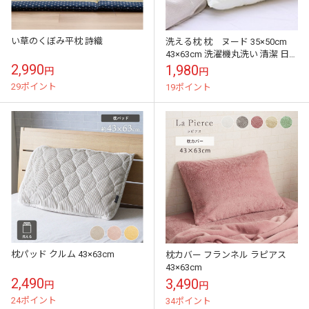
い草のくぼみ平枕 詩織
洗える枕 枕 ヌード 35×50cm
43×63cm 洗濯機丸洗い 清潔 日本
製
2,990
1,980
円
円
29ポイント
19ポイント
枕パッド クルム 43×63cm
枕カバー フランネル ラピアス
43×63cm
2,490
3,490
円
円
24ポイント
34ポイント