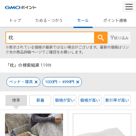
togg
navi
トップ
ためる・つかう
モール
ポイント通帳
絞り込み
※表示されている価格が最新ではない場合がございます。最新の価格はリン
ク先の商品詳細ページでご確認をお願いします。
「枕」の検索結果
119
件
ベッド・寝具
1000円 ~ 4999円
標準
新着
価格が安い
価格が高い
割引率が高い