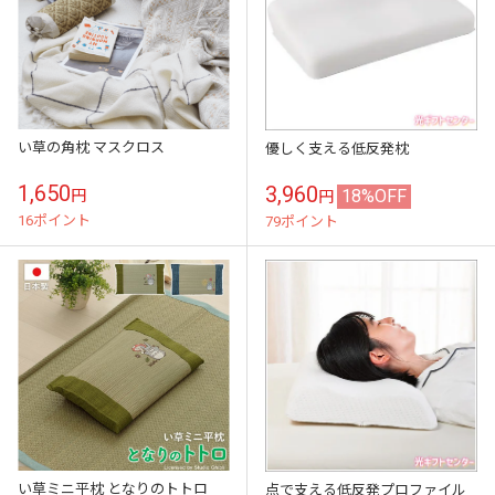
い草の角枕 マスクロス
優しく支える低反発枕
1,650
3,960
18%OFF
円
円
16ポイント
79ポイント
い草ミニ平枕 となりのトトロ
点で支える低反発プロファイル