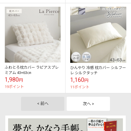
ふわとろ枕カバー ラピアスプレ
ひんやり 冷感 枕カバー シルフー
ミアム 43×63㎝
レ シルクタッチ
1,980
1,160
円
円
19ポイント
11ポイント
< 前へ
次へ >