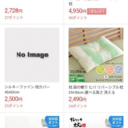
枕
2,728
4,950
18%OFF
円
円
27ポイント
99ポイント
シルキーファイン 枕カバー
枕 森の眠り ヒバ リバーシブル枕
43x63cm
35×50cm 選べる高さ 洗える
2,500
2,490
円
円
25ポイント
24ポイント