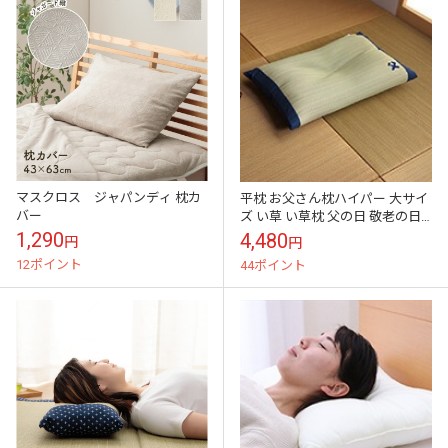
マスクロス ジャパンディ 枕カ
平枕 お父さん枕ハイパー 大サイ
バー
ズ い草 い草枕 父の日 敬老の日
プレゼント
1,290
4,480
円
円
12ポイント
44ポイント