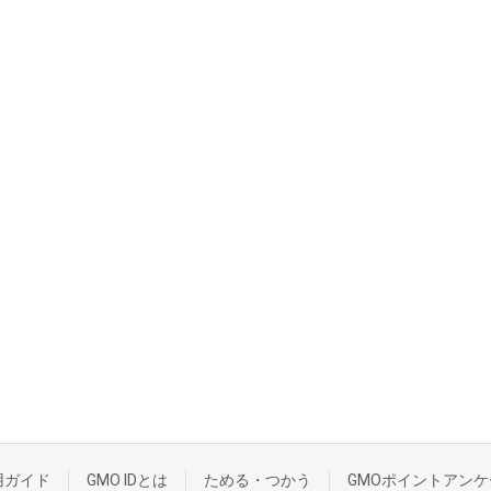
用ガイド
GMO IDとは
ためる・つかう
GMOポイントアンケ