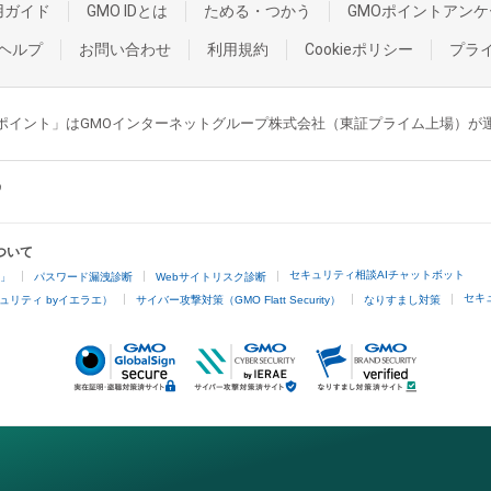
用ガイド
GMO IDとは
ためる・つかう
GMOポイントアンケ
ヘルプ
お問い合わせ
利用規約
Cookieポリシー
プラ
GMOポイント」はGMOインターネットグループ株式会社（東証プライム上場）
ついて
セキュリティ相談AIチャットボット
4」
パスワード漏洩診断
Webサイトリスク診断
セキ
ュリティ byイエラエ）
サイバー攻撃対策（GMO Flatt Security）
なりすまし対策