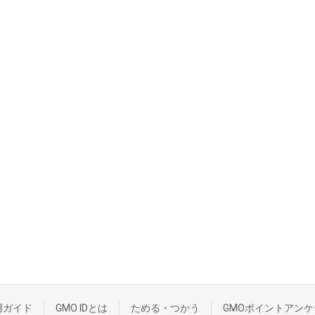
用ガイド
GMO IDとは
ためる・つかう
GMOポイントアンケ