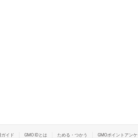
用ガイド
GMO IDとは
ためる・つかう
GMOポイントアンケ