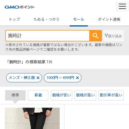
togg
navi
トップ
ためる・つかう
モール
ポイント通帳
絞り込み
※表示されている価格が最新ではない場合がございます。最新の価格はリン
ク先の商品詳細ページでご確認をお願いします。
「腕時計」の検索結果
1
件
メンズ・紳士服
1000円 ~ 4999円
標準
新着
価格が安い
価格が高い
割引率が高い