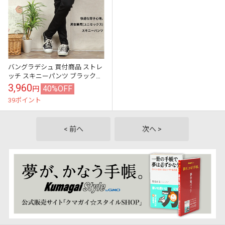
バングラデシュ 買付商品 ストレ
ッチ スキニーパンツ ブラック
"TEM Clothing Skinny Pants&q...
3,960
40%OFF
円
39ポイント
< 前へ
次へ >