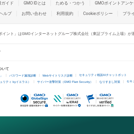
用ガイド
GMO IDとは
ためる・つかう
GMOポイントアンケ
ヘルプ
お問い合わせ
利用規約
Cookieポリシー
プラ
GMOポイント」はGMOインターネットグループ株式会社（東証プライム上場）
ついて
セキュリティ相談AIチャットボット
4」
パスワード漏洩診断
Webサイトリスク診断
セキ
ュリティ byイエラエ）
サイバー攻撃対策（GMO Flatt Security）
なりすまし対策