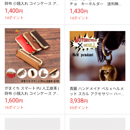
財布 小銭入れ コインケース アク
チョ キーホルダー 送料無
セサリー プレゼント ギフト クリ
料 キーリング バイカー ハー
1,400
1,430
円
円
ア 透明 がま口
レー 鍵 メンズ レディース キー
14ポイント
14ポイント
チェーン...
がまぐち スマート PU 人工皮革 |
真鍮 ハンドメイド ベル x ヘルメ
財布 小銭入れ コインケース アク
ット スカル アクセサリー ハーレ
セサリー プレゼント ギフト 革
ー 鍵 ショベル チョッパー DIY ブ
1,600
3,938
円
円
がま口 厚手 人工皮...
ラス ゴールド 革財...
16ポイント
39ポイント