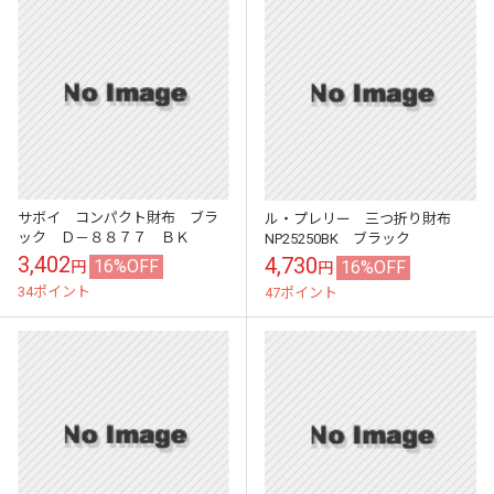
サボイ コンパクト財布 ブラ
ル・プレリー 三つ折り財布
ック Ｄ－８８７７ ＢＫ
NP25250BK ブラック
3,402
4,730
16%OFF
16%OFF
円
円
34ポイント
47ポイント