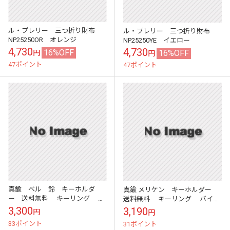
ル・プレリー 三つ折り財布
ル・プレリー 三つ折り財布
NP25250OR オレンジ
NP25250YE イエロー
4,730
4,730
16%OFF
16%OFF
円
円
47ポイント
47ポイント
真鍮 ベル 鈴 キーホルダ
真鍮 メリケン キーホルダー
ー 送料無料 キーリング バ
送料無料 キーリング バイカ
イカー ハーレー 鍵 メンズ レデ
ー ハーレー 鍵 メンズ レディー
3,300
3,190
円
円
ィース キーチェーン DIY ハンド
ス キーチェーン DIY ハンドメ...
33ポイント
31ポイント
メ...