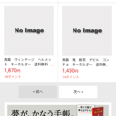
真鍮 ヴィンテージ ヘルメッ
真鍮 鬼 般若 デビル コン
ト キーホルダー 送料無料
チョ キーホルダー 送料無
キーリング バイカー ハーレー
料 キーリング バイカー ハー
1,870
1,430
円
円
鍵 メンズ レディース キーチェー
レー 鍵 メンズ レディース キー
18ポイント
14ポイント
ン ...
チェーン...
< 前へ
次へ >