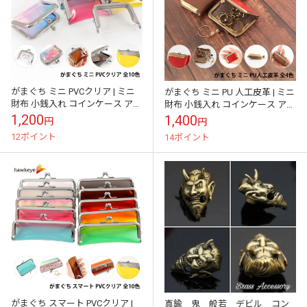
がまぐち ミニ PVCクリア | ミニ
がまぐち ミニ PU 人工皮革 | ミニ
財布 小銭入れ コインケース アク
財布 小銭入れ コインケース アク
セサリー プレゼント ギフト クリ
セサリー プレゼント ギフト 革
1,200
1,400
円
円
ア 透明 がま口
がま口 厚手 人工...
12ポイント
14ポイント
がまぐち スマート PVCクリア |
真鍮 鬼 般若 デビル コン