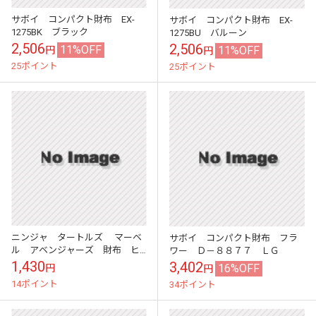
サボイ コンパクト財布 EX-
サボイ コンパクト財布 EX-
1275BK ブラック
1275BU バルーン
2,506
2,506
11%OFF
11%OFF
円
円
25ポイント
25ポイント
ニンジャ タートルズ マーベ
サボイ コンパクト財布 フラ
ル アベンジャーズ 財布 ヒ
ワー Ｄ－８８７７ ＬＧ
ーロー アメリカ 【 スケボー ス
1,430
3,402
16%OFF
円
円
トリート ミュータント アメコ
14ポイント
34ポイント
ミ キャ...