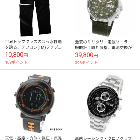
世界トップクラスのはっ水性能
激安のミリタリー電波ソーラー
を誇る、テフロン(TM)ファブリ
腕時計！時刻調整、電池交換が
ックプロテクター加工のトレッ
不要！パーペチュアルカレンダ
10,800
39,800
円
円
キングパンツ コンバーチブル・
ー搭載！
108ポイント
398ポイント
カーゴパンツ...
天気・高度・方位・気圧・気温
高級レーシング・クロノグラフ