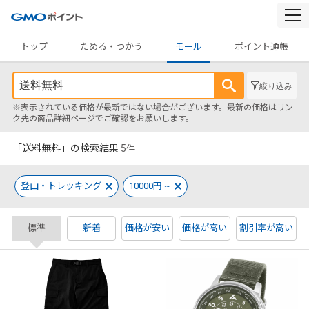
togg
navi
トップ
ためる・つかう
モール
ポイント通帳
絞り込み
※表示されている価格が最新ではない場合がございます。最新の価格はリン
ク先の商品詳細ページでご確認をお願いします。
「送料無料」の検索結果
5
件
登山・トレッキング
10000円 ~
標準
新着
価格が安い
価格が高い
割引率が高い