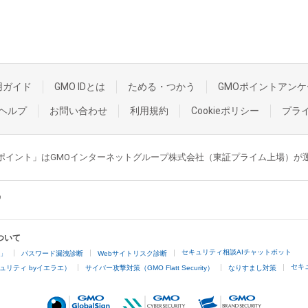
用ガイド
GMO IDとは
ためる・つかう
GMOポイントアンケ
ヘルプ
お問い合わせ
利用規約
Cookieポリシー
プラ
GMOポイント」はGMOインターネットグループ株式会社（東証プライム上場）
ついて
セキュリティ相談AIチャットボット
4」
パスワード漏洩診断
Webサイトリスク診断
セキ
ュリティ byイエラエ）
サイバー攻撃対策（GMO Flatt Security）
なりすまし対策