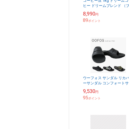
コーヒー豆 1kg ドリーム
ヒー ドリームブレンド （
ーマウンテン：トラジャー
8,990
円
ルビーマウンテン：ブラジ
89
ピーベリー＝３：...
ポイント
ウーフォス サンダル リカ
ーサンダル コンフォートサ
ダル スポーツサンダル ス
9,530
円
ドサンダル シャワーサンダ
95
ユニセックス...
ポイント