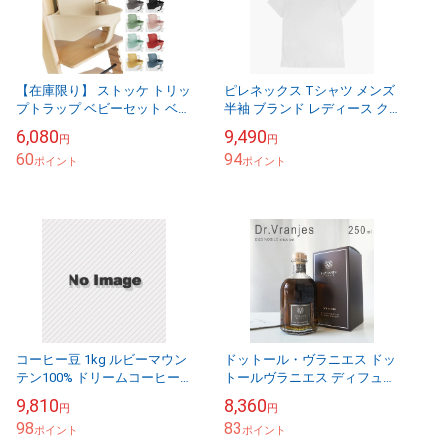
【在庫限り】 ストッケ トリッ
ピレネックス Tシャツ メンズ
プトラップ ベビーセット ベビ
半袖 ブランド レディース ク
ーガード 補助椅子 ベビー 赤
ラシック 人気 ユニセックス
6,080
9,490
円
円
ちゃん 子供用 椅子 イス キッ
コットン 綿100 おしゃれ
60
94
ズチェア...
ポイント
PYRE...
ポイント
コーヒー豆 1kg ルビーマウン
ドットール・ヴラニエス ドッ
テン100% ドリームコーヒー
トールヴラニエス ディフュー
【ネコポス送料無料】
ザー フレグランス ウードノー
9,810
8,360
円
円
ビレ インテリア おしゃれ リ
98
83
ポイント
ードディフュー...
ポイント