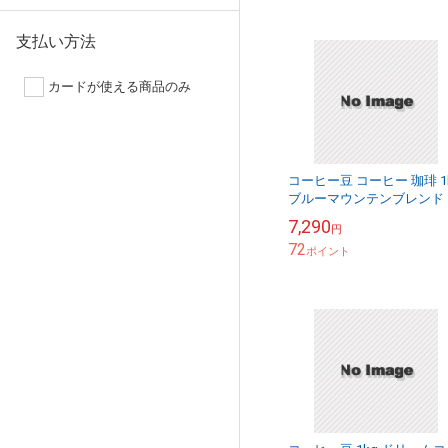
支払い方法
カードが使える商品のみ
コーヒー豆 コーヒー 珈琲 1
ブルーマウンテンブレンド 
ルマンブレンド （ブルーマ
7,290
円
ンテン：ブラジル：コロン
72
ア：キリマン...
ポイント