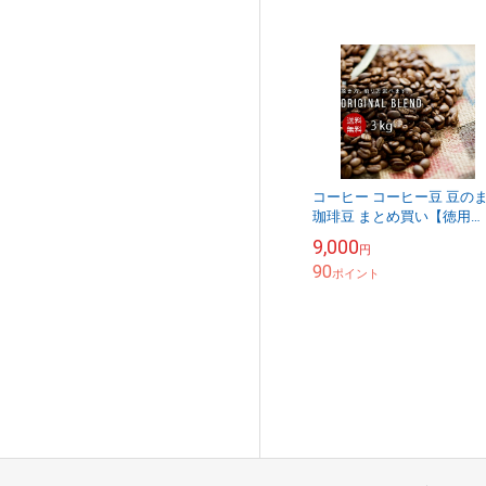
コーヒー コーヒー豆 豆の
珈琲豆 まとめ買い【徳用
3kg】 細挽き 中挽き 粗挽
9,000
円
オリジナルブレンド KOTE
90
レンド【...
ポイント