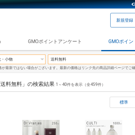
新規登録
う
GMOポイントアンケート
GMOポイン
格が最新ではない場合がございます。最新の価格はリンク先の商品詳細ページでご
/ 送料無料」の検索結果
1
40
459
～
件を表示（全
件）
標準