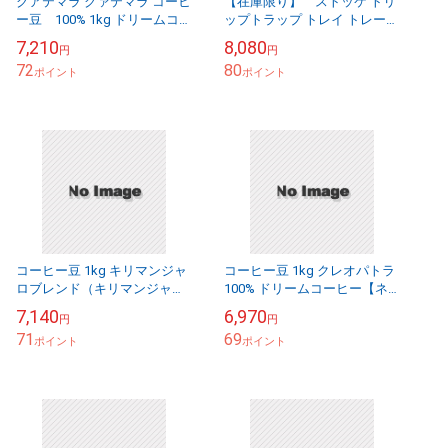
グアテマラ グァテマラ コーヒ
【在庫限り】 ストッケ トリ
ー豆 100% 1kg ドリームコー
ップトラップ トレイ トレー
ヒー 珈琲豆 母の日 父の日 メ
専用トレー Stokke Tripp
7,210
8,080
円
円
ール便送料無料
Trapp Tray ホワイト グ...
72
80
ポイント
ポイント
コーヒー豆 1kg キリマンジャ
コーヒー豆 1kg クレオパトラ
ロブレンド（キリマンジャ
100% ドリームコーヒー【ネ
ロ：コロンビア：ブラジル＝
コポス送料無料】
7,140
6,970
円
円
４：３：３）ドリームコーヒ
71
69
ー 【ネコポス送料無料...
ポイント
ポイント