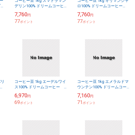
コー
コーヒー豆 1kg スマトラマン
コーヒー豆 1kg キリマンジャ
ブル
デリン100% ドリームコーヒ
ロ100% ドリームコーヒー
：
ー 母の日 父の日 メール便送
【ネコポス送料無料】
7,760
7,760
円
円
ル
料無料
77
77
ポイント
ポイント
バリ
コーヒー豆 1kg エーデルワイ
コーヒー豆 1kg エメラルドマ
ン
ス100% ドリームコーヒー
ウンテン100% ドリームコー
ライ
【ネコポス送料無料】
ヒー【ネコポス送料無料】
6,970
7,160
円
円
ル
69
71
ポイント
ポイント