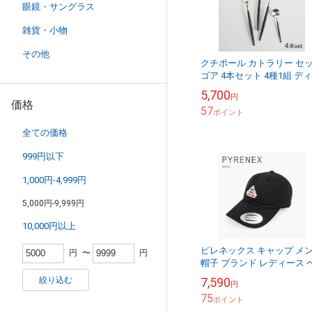
眼鏡・サングラス
雑貨・小物
その他
クチポール カトラリー セ
ゴア 4本セット 4種1組 デ
ーナイフ ディナーフォーク
5,700
円
ーブルスプーン ティースプ
価格
57
ン 母...
ポイント
全ての価格
999円以下
1,000円-4,999円
5,000円-9,999円
10,000円以上
ピレネックス キャップ メ
円
〜
円
帽子 ブランド レディース 
イスボールキャップ ユニセ
絞り込む
7,590
円
クス おしゃれ アウトドア 
75
ザード P...
ポイント