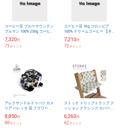
コーヒー豆 ブルーマウンテン
コーヒー豆 1kg コロンビア
ブルマン 100% 250g コーヒー
100% ドリームコーヒー 【ネ
珈琲 【ネコポス送料無料】[M
コポス送料無料】
7,320
7,210
円
円
便 1/2]
73
72
ポイント
ポイント
アレクサンドルドゥパリ カメ
ストッケ トリップトラップ ク
リア バレッタ 花 フラワー ア
ッション クラシック カバー
ルビノス Alexandredeparis
椅子 チェア 撥水加工 コット
8,850
6,260
円
円
CAMELIA BARRE...
ン 1003 Stokke Tripp ...
88
62
ポイント
ポイント