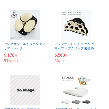
アレクサンドルドゥパリ カメ
アレクサンドル ドゥ パリ ク
リアバレッタ
リップ ヘアクリップ 髪留め
Alexandredeparis Basic
ヘアアクセ シャンデリア モチ
9,170
6,560
円
円
Camelia Lisere Burret...
ーフ Mサイズ アレクサンドル
91
65
ポイント
ドゥパリ ...
ポイント