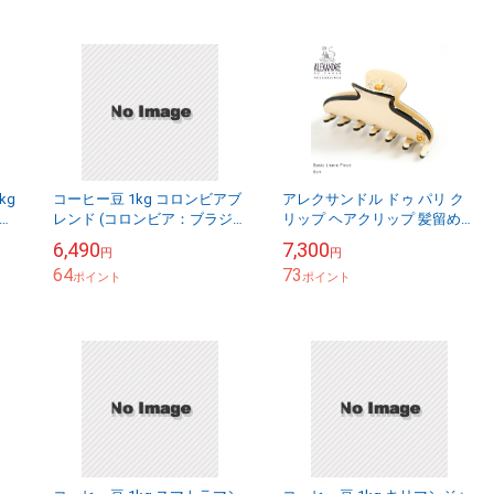
kg
コーヒー豆 1kg コロンビアブ
アレクサンドル ドゥ パリ ク
ブ
レンド (コロンビア：ブラジ
リップ ヘアクリップ 髪留め
ウ
ル：キリマンジャロ：グアテ
ヘアアクセ シンプル 配色 パ
6,490
7,300
円
円
ビ
マラ＝4：3：2：1) ドリーム
イピング リズレ Sサイズ アレ
64
73
コーヒー コ...
ポイント
クサンド...
ポイント