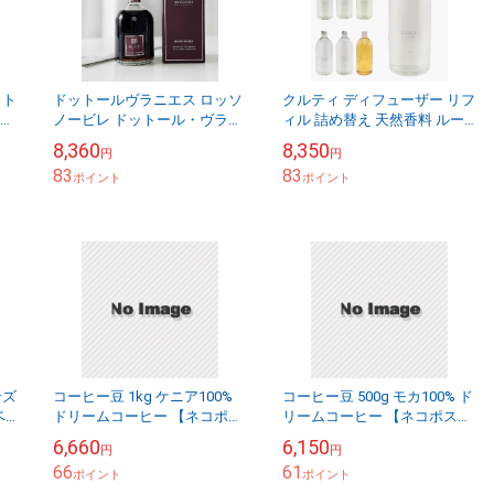
ット
ドットールヴラニエス ロッソ
クルティ ディフューザー リフ
ィナ
ノービレ ドットール・ヴラニ
ィル 詰め替え 天然香料 ルー
 テ
エス 250ml ロッソ ノービレ
ムフレグランス ナチュラル 男
8,360
8,350
円
円
ー
リードディフューザー ディフ
性 女性 オシャレ [スティック
83
83
ューザー ...
ポイント
なし] ...
ポイント
ンズ
コーヒー豆 1kg ケニア100%
コーヒー豆 500g モカ100% ド
ベ
ドリームコーヒー 【ネコポス
リームコーヒー 【ネコポス送
ッ
送料無料】
料無料】[M便 1/1]
6,660
6,150
円
円
イ
66
61
ポイント
ポイント