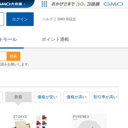
ログイン
ヘルプ
GMO ID設定
トモール
ポイント通帳
検索
確認をお願いします。
新着
価格が安い
価格が高い
割引率が高い