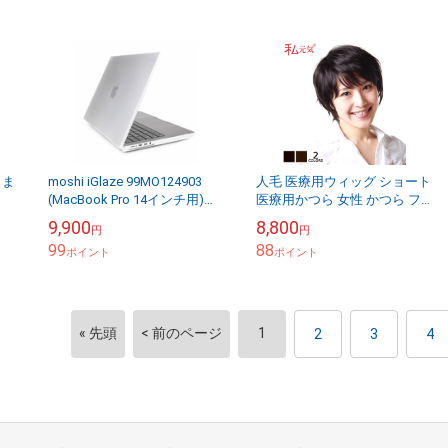
まま
moshi iGlaze 99MO124903
人毛 医療用ウィッグ ショート
(MacBook Pro 14インチ用)
医療用かつら 女性 かつら フ
き
【送料無料（沖縄県を除
ルウィッグ 自然 ミセス ウイ
9,900
8,800
円
円
Nブ
く）】
ッグ 黒 ブラック ダークブラ
99
88
ポイント
ウン ...
ポイント
« 先頭
< 前のページ
1
2
3
4