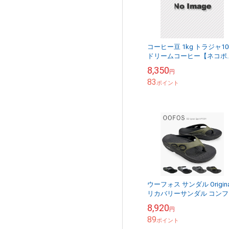
コーヒー豆 1kg トラジャ10
ドリームコーヒー【ネコポ
送料無料】
8,350
円
83
ポイント
ウーフォス サンダル Origina
リカバリーサンダル コンフ
ートサンダル スポーツサン
8,920
円
ル メンズ ユニセックス ト
89
グ ...
ポイント