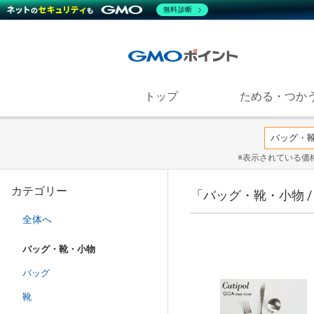
無料診断
トップ
ためる・つか
※表示されている価
カテゴリー
「バッグ・靴・小物 
全体へ
バッグ・靴・小物
バッグ
靴