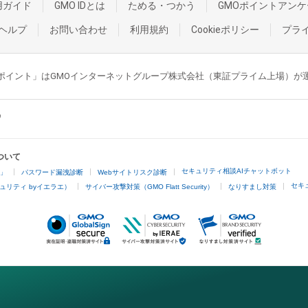
用ガイド
GMO IDとは
ためる・つかう
GMOポイントアンケ
ヘルプ
お問い合わせ
利用規約
Cookieポリシー
プラ
GMOポイント」はGMOインターネットグループ株式会社（東証プライム上場）
ついて
セキュリティ相談AIチャットボット
4」
パスワード漏洩診断
Webサイトリスク診断
セキ
ュリティ byイエラエ）
サイバー攻撃対策（GMO Flatt Security）
なりすまし対策