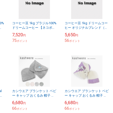
0%
コーヒー豆 1kg ブラジル100%
コーヒー豆 1kg ドリームコー
ス
ドリームコーヒー 【ネコポス
ヒー オリジナルブレンド（ブ
送料無料】
レンド内容：ブラジル：コロ
7,520
5,650
円
円
ンビア：キリマンジャロ：グ
75
56
ポイント
アテマラ=4：3：...
ポイント
l
カシウエア ブランケット ベビ
カシウエア ブランケット ベビ
ォ
ー キャップ おくるみ 帽子 セ
ー キャップ おくるみ 帽子 セ
ダ
ット カシウェア ソリッド 無
ット カシウェア センタースト
6,680
6,680
円
円
ン
地 出産祝い ギフト プレゼン
ライプ 出産祝い ギフト プレ
66
66
ト 赤ち...
ポイント
ゼント ...
ポイント