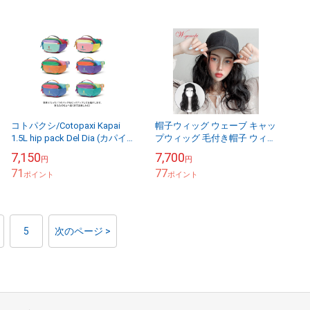
コトパクシ/Cotopaxi Kapai
帽子ウィッグ ウェーブ キャッ
1.5L hip pack Del Dia (カパイ
プウィッグ 毛付き帽子 ウィッ
1.5L ヒップパック デルディ
グ かつら 私元気 CAPW02
7,150
7,700
円
円
ア...
71
77
ポイント
ポイント
5
次のページ >