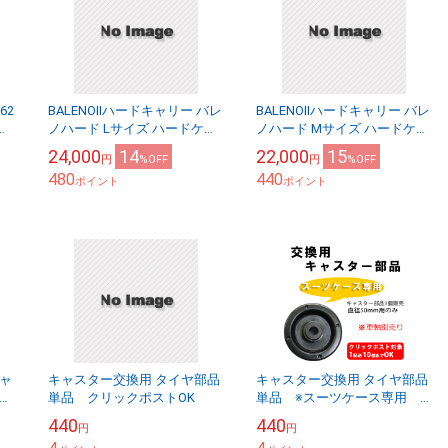
BALENOⅡハードキャリー バレ
BALENOⅡハードキャリー バレ
バ
ノハード Lサイズ ハードケー
ノハード Mサイズ ハードケー
ス 送料無料
ス 送料無料
24,000
14
22,000
15
円
%OFF
円
%OFF
480
440
ポイント
ポイント
ャ
キャスター交換用 タイヤ部品
キャスター交換用 タイヤ部品
リ
単品 クリックポストOK
単品 ※スーツケース専用
クリックポストOK
440
440
円
円