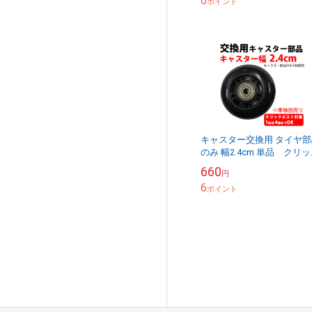
6
ポイント
キャスター交換用 タイヤ部
のみ 幅2.4cm 単品 クリ
ポストOK
660
円
6
ポイント