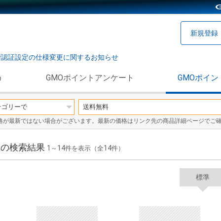
新規登録
階認証設定の仕様変更に関するお知らせ
う
GMOポイントアンケート
GMOポイン
格が最新ではない場合がございます。最新の価格はリンク先の商品詳細ページでご
」の検索結果
1
14
14
～
件を表示（全
件）
標準