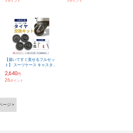
7
1
ポイント
ポイント
【届いてすぐ直せるフルセッ
ト】 スーツケース キャスター
修理キット ヒノモトキャスタ
2,640
円
ー採用 車軸 のこぎり 工具 ネ
26
ジ緩み止め付...
ポイント
ページ >