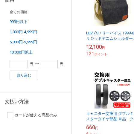
価格
全ての価格
999円以下
1,000円-4,999円
LEVI\'S / リーバイス 1999-062
リジッドデニムショルダー
5,000円-9,999円
ッグ【中古】【送料無料】
12,100
円
10,000円以上
121
ポイント
円
〜
円
絞り込む
支払い方法
キャスター交換用 ダブルキ
カードが使える商品のみ
スタータイヤ部品 単品 ク
ックポストOK
660
円