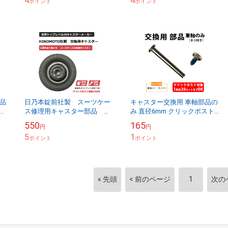
4
4
ポイント
ポイント
品
日乃本錠前社製 スーツケー
キャスター交換用 車軸部品の
ック
ス修理用キャスター部品 キ
み 直径6mm クリックポスト
ャスターのみ単品
OK
550
165
円
円
HINOMOTO タイヤ キャス
5
1
ター ※車軸は別売り クリッ...
ポイント
ポイント
« 先頭
< 前のページ
1
次の