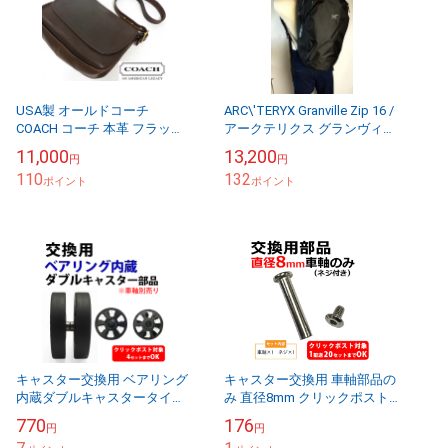
USA製 オールドコーチ
ARC\'TERYX Granville Zip 16 /
COACH コーチ 本革 フラップ
アークテリクス グランヴィル
ショルダーバッグ【ヴィンテ
ジップ16バックパック / デイ
11,000
13,200
円
円
ージ】【中古】【送料無料】
パック /リ...
110
132
ポイント
ポイント
キャスター交換用 ベアリング
キャスター交換用 車軸部品の
内蔵ダブルキャスタータイヤ
み 直径8mm クリックポスト
部品 単品 クリックポストOK
OK
770
176
円
円