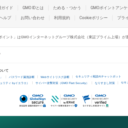
用ガイド
GMO IDとは
ためる・つかう
GMOポイントアンケ
ヘルプ
お問い合わせ
利用規約
Cookieポリシー
プラ
GMOポイント」はGMOインターネットグループ株式会社（東証プライム上場）
ついて
セキュリティ相談AIチャットボット
4」
パスワード漏洩診断
Webサイトリスク診断
セキ
ュリティ byイエラエ）
サイバー攻撃対策（GMO Flatt Security）
なりすまし対策