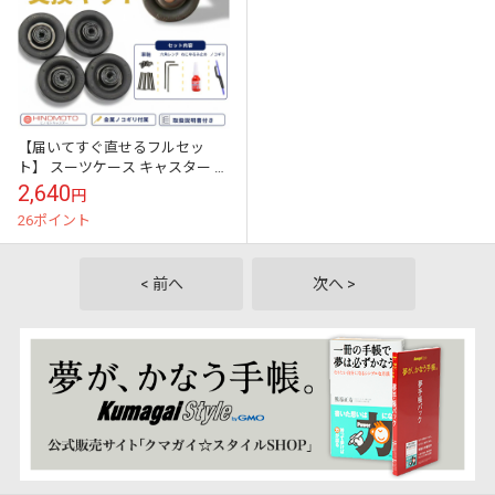
【届いてすぐ直せるフルセッ
ト】 スーツケース キャスター 修
理キット ヒノモトキャスター採
2,640
円
用 車軸 のこぎり 工具 ネジ緩み
26ポイント
止め付...
< 前へ
次へ >