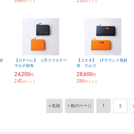
396
253
ポイント
ポイント
財
【カナーレ】 L字ファスナー
【コスタ】 LFラウンド長財
マルチ財布
布 ラルゴ
24,200
28,600
円
円
242
286
ポイント
ポイント
« 先頭
< 前のページ
1
2