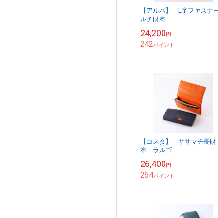
【アルバ】 L字ファスナ
ルチ財布
24,200
円
242
ポイント
【コスタ】 ササマチ長財
布 ラルゴ
26,400
円
264
ポイント