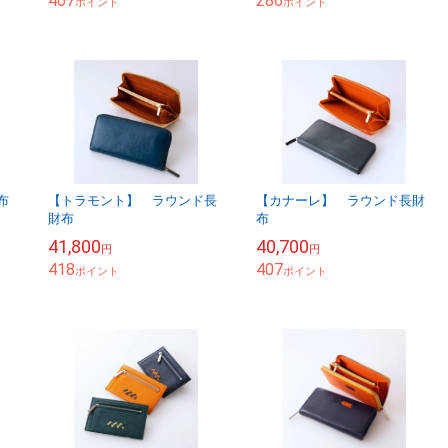
407
286
ポイント
ポイント
布
【トラモント】 ラウンド長
【カナーレ】 ラウンド長財
財布
布
41,800
40,700
円
円
418
407
ポイント
ポイント