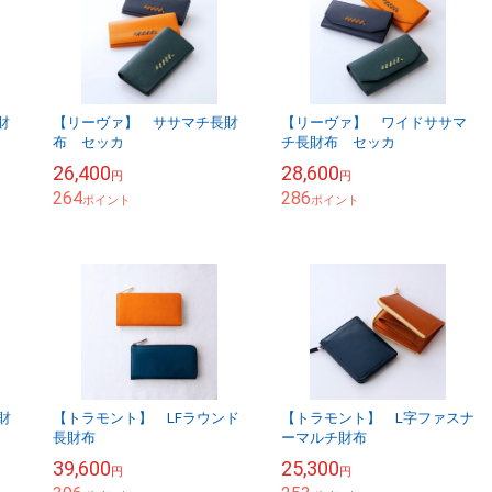
財
【リーヴァ】 ササマチ長財
【リーヴァ】 ワイドササマ
布 セッカ
チ長財布 セッカ
26,400
28,600
円
円
264
286
ポイント
ポイント
財
【トラモント】 LFラウンド
【トラモント】 L字ファスナ
長財布
ーマルチ財布
39,600
25,300
円
円