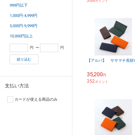
308
ポイント
999円以下
1,000円-4,999円
5,000円-9,999円
10,000円以上
円
〜
円
絞り込む
【アルバ】 ササマチ長財
35,200
円
352
ポイント
支払い方法
カードが使える商品のみ