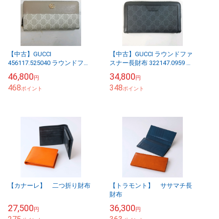
【中古】GUCCI
【中古】GUCCI ラウンドファ
456117.525040 ラウンドファ
スナー長財布 322147.0959 ブ
スナー長財布 GGマーモント
ラック×PVCレザー GGスプリ
46,800
34,800
円
円
スプリーム ベージュ×PVCレザ
ーム
468
348
ー
ポイント
ポイント
【カナーレ】 二つ折り財布
【トラモント】 ササマチ長
財布
27,500
36,300
円
円