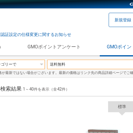
新規登録
階認証設定の仕様変更に関するお知らせ
う
GMOポイントアンケート
GMOポイン
格が最新ではない場合がございます。最新の価格はリンク先の商品詳細ページでご
の検索結果
1
40
42
～
件を表示（全
件）
標準