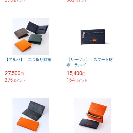
275
363
ポイント
ポイント
【アルバ】 二つ折り財布
【リーヴァ】 スマート財
布 ラルゴ
27,500
15,400
円
円
275
154
ポイント
ポイント