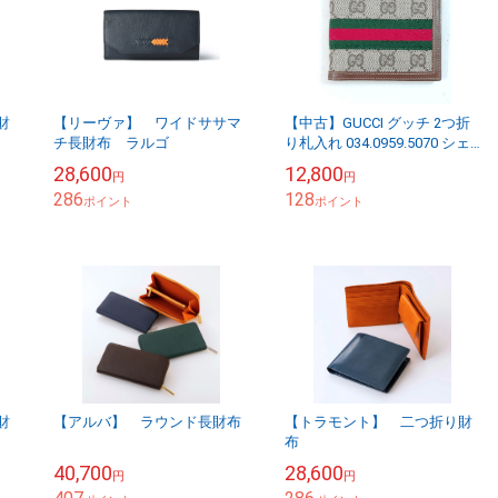
財
【リーヴァ】 ワイドササマ
【中古】GUCCI グッチ 2つ折
チ長財布 ラルゴ
り札入れ 034.0959.5070 シェ
リーライン GG ベージュ系
28,600
12,800
円
円
286
128
ポイント
ポイント
財
【アルバ】 ラウンド長財布
【トラモント】 二つ折り財
布
40,700
28,600
円
円