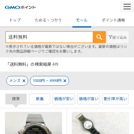
togg
navi
トップ
ためる・つかう
モール
ポイント通帳
絞り込み
※表示されている価格が最新ではない場合がございます。最新の価格はリン
ク先の商品詳細ページでご確認をお願いします。
「送料無料」の検索結果
4
件
メンズ
1000円 ~ 4999円
標準
新着
価格が安い
価格が高い
割引率が高い