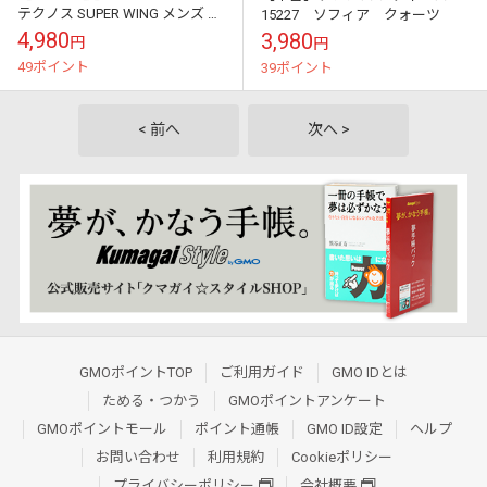
テクノス SUPER WING メンズ 自
15227 ソフィア クォーツ
動巻き 腕時計※メール便でお送
4,980
3,980
円
円
りします【代引き不可】
49ポイント
39ポイント
< 前へ
次へ >
GMOポイントTOP
ご利用ガイド
GMO IDとは
ためる・つかう
GMOポイントアンケート
GMOポイントモール
ポイント通帳
GMO ID設定
ヘルプ
お問い合わせ
利用規約
Cookieポリシー
プライバシーポリシー
会社概要