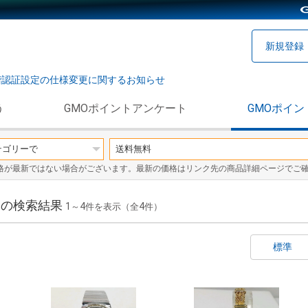
新規登録
階認証設定の仕様変更に関するお知らせ
う
GMOポイントアンケート
GMOポイン
格が最新ではない場合がございます。最新の価格はリンク先の商品詳細ページでご
」の検索結果
1
4
4
～
件を表示（全
件）
標準