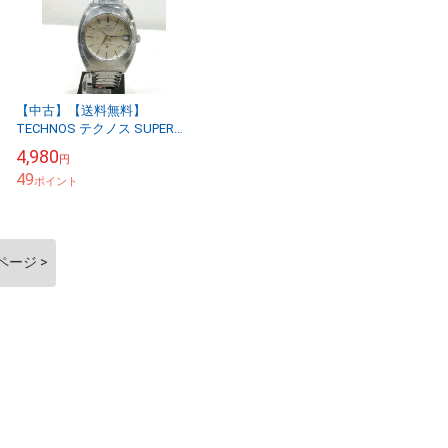
【中古】【送料無料】
TECHNOS テクノス SUPER
WING メンズ 自動巻き 腕時計
4,980
円
※メール便でお送りします
49
【代引き不可】
ポイント
ページ >