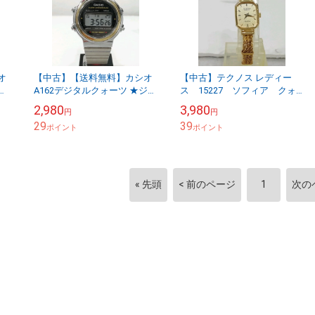
オ
【中古】【送料無料】カシオ
【中古】テクノス レディー
W-
A162デジタルクォーツ ★ジャ
ス 15227 ソフィア クォ
で
ンク※メール便でお送りしま
ーツ
2,980
3,980
円
円
】
す【代引き不可】
29
39
ポイント
ポイント
« 先頭
< 前のページ
1
次の