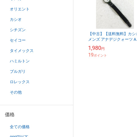
オリエント
カシオ
シチズン
【中古】【送料無料】カシ
メンズ アナデジクォーツ A
セイコー
80 ミリタリー系※メール便
1,980
円
お送りします【代引き不可
タイメックス
19
ポイント
ハミルトン
ブルガリ
ロレックス
その他
価格
全ての価格