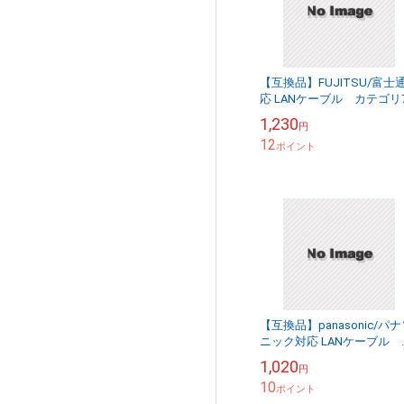
【互換品】FUJITSU/富士
応 LANケーブル カテゴリ
準拠 0.5ｍ 平型フラットタイ
1,230
円
プ STPシールド RJ45 ...
12
ポイント
【互換品】panasonic/パ
ニック対応 LANケーブル 
テゴリ6A準拠 0.5ｍ RJ45 丸形
1,020
円
スタンダードタイプ ...
10
ポイント