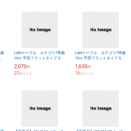
準拠
LANケーブル カテゴリ7準拠
LANケーブル カテゴリ7準拠
10ｍ 平型フラットタイプ STP
15ｍ 平型フラットタイプ STP
シールド RJ45 より線 送料
シールド RJ45 より線 送料
2,070
1,650
円
円
無料【メール便の場合】
無料【メール便の場合】
20
16
ポイント
ポイント