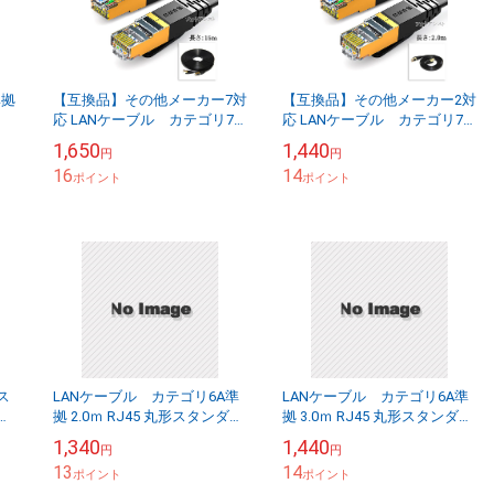
準拠
【互換品】その他メーカー7対
【互換品】その他メーカー2対
応 LANケーブル カテゴリ7
応 LANケーブル カテゴリ7
準拠 15ｍ 平型フラットタイプ
準拠 2.0ｍ 平型フラットタイ
1,650
1,440
円
円
】
STPシールド RJ45 より線...
プ STPシールド RJ45 より...
16
14
ポイント
ポイント
ス
LANケーブル カテゴリ6A準
LANケーブル カテゴリ6A準
バー
拠 2.0ｍ RJ45 丸形スタンダー
拠 3.0ｍ RJ45 丸形スタンダー
ドタイプ UTP より線 送料無
ドタイプ UTP より線 送料無
1,340
1,440
円
円
料【メール便の場合】
料【メール便の場合】
13
14
ポイント
ポイント