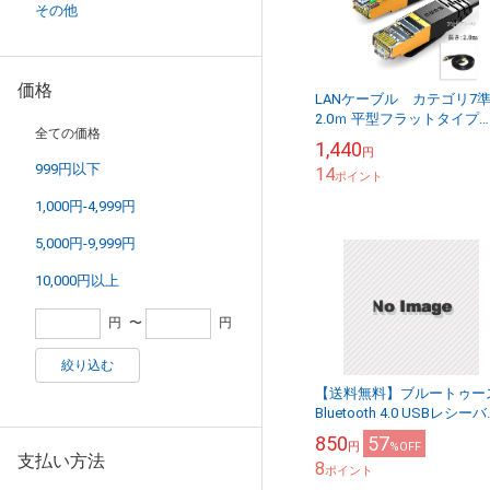
その他
価格
LANケーブル カテゴリ7
2.0ｍ 平型フラットタイプ
全ての価格
STPシールド RJ45 より線
1,440
円
送料無料【メール便の場合
999円以下
14
ポイント
1,000円-4,999円
5,000円-9,999円
10,000円以上
円
〜
円
絞り込む
【送料無料】ブルートゥー
Bluetooth 4.0 USBレシー
アダプタ
850
57
円
%OFF
支払い方法
8
ポイント