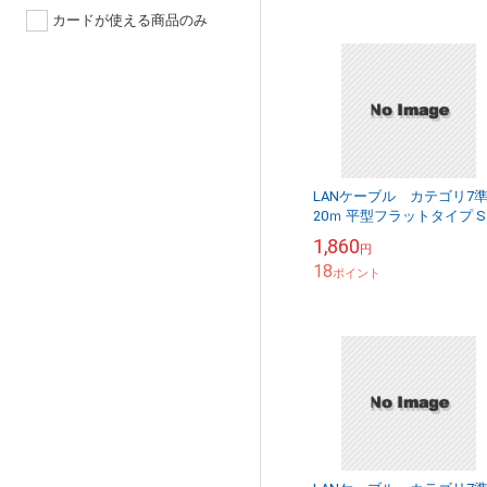
カードが使える商品のみ
LANケーブル カテゴリ7
20ｍ 平型フラットタイプ STP
シールド RJ45 より線 送料
1,860
円
無料【メール便の場合】
18
ポイント