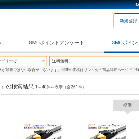
新規登録
う
GMOポイントアンケート
GMOポイン
格が最新ではない場合がございます。最新の価格はリンク先の商品詳細ページでご
無料」の検索結果
1
40
261
～
件を表示（全
件）
標準