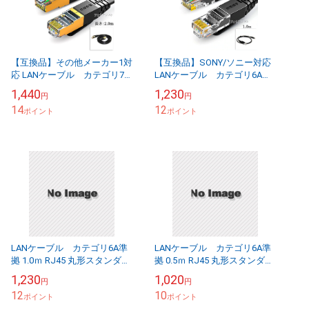
【互換品】その他メーカー1対
【互換品】SONY/ソニー対応
応 LANケーブル カテゴリ7
LANケーブル カテゴリ6A準
準拠 2.0ｍ 平型フラットタイ
拠 1.0ｍ RJ45 丸形スタンダー
1,440
1,230
円
円
プ STPシールド RJ45 より...
ドタイプ UTP より線...
14
12
ポイント
ポイント
LANケーブル カテゴリ6A準
LANケーブル カテゴリ6A準
拠 1.0ｍ RJ45 丸形スタンダー
拠 0.5ｍ RJ45 丸形スタンダー
ドタイプ UTP より線 送料無
ドタイプ UTP より線 送料無
1,230
1,020
円
円
料【メール便の場合】
料【メール便の場合】
12
10
ポイント
ポイント