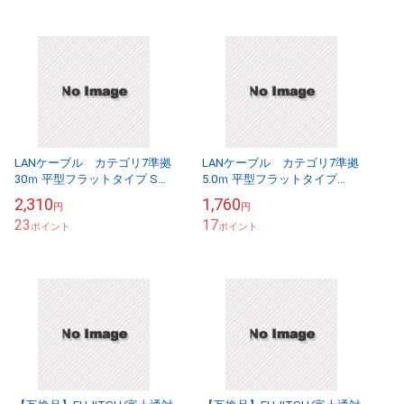
LANケーブル カテゴリ7準拠
LANケーブル カテゴリ7準拠
30ｍ 平型フラットタイプ STP
5.0ｍ 平型フラットタイプ
シールド RJ45 より線 送料
STPシールド RJ45 より線
2,310
1,760
円
円
無料【メール便の場合】
送料無料【メール便の場合】
23
17
ポイント
ポイント