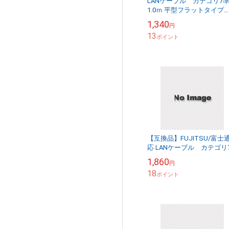
LANケーブル カテゴリ7
1.0ｍ 平型フラットタイプ
STPシールド RJ45 より線
1,340
円
送料無料【メール便の場合
13
ポイント
【互換品】FUJITSU/富士
応 LANケーブル カテゴリ
準拠 20ｍ 平型フラットタイプ
1,860
円
STPシールド RJ45 ...
18
ポイント