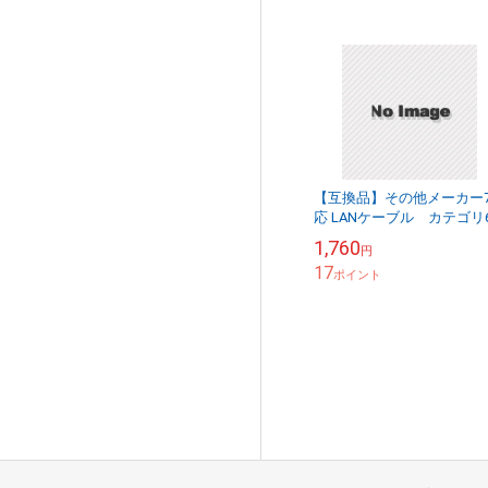
【互換品】その他メーカー
応 LANケーブル カテゴリ
準拠 5.0ｍ RJ45 丸形スタンダ
1,760
円
ードタイプ UTP より線...
17
ポイント