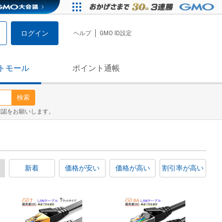
ログイン
ヘルプ
GMO ID設定
トモール
ポイント通帳
検索
確認をお願いします。
新着
価格が安い
価格が高い
割引率が高い