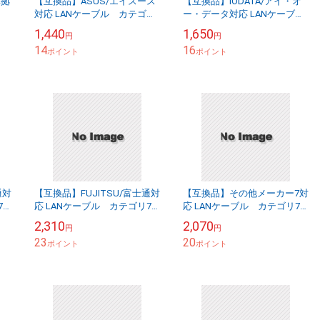
準拠
【互換品】ASUS/エイスース
【互換品】IODATA/アイ・オ
対応 LANケーブル カテゴリ
ー・データ対応 LANケーブ
6A準拠 3.0ｍ RJ45 丸形スタン
ル カテゴリ7準拠 15ｍ 平型
1,440
1,650
円
円
】
ダードタイプ UTP よ...
フラットタイプ STPシールド
14
16
ポイント
R...
ポイント
通対
【互換品】FUJITSU/富士通対
【互換品】その他メーカー7対
7
応 LANケーブル カテゴリ7
応 LANケーブル カテゴリ7
準拠 30ｍ 平型フラットタイプ
準拠 10ｍ 平型フラットタイプ
2,310
2,070
円
円
STPシールド RJ45 ...
STPシールド RJ45 より線...
23
20
ポイント
ポイント