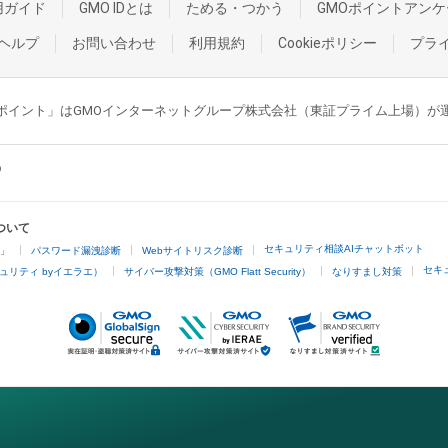
用ガイド
GMO IDとは
ためる・つかう
GMOポイントアンケ
ヘルプ
お問い合わせ
利用規約
Cookieポリシー
プラ
GMOポイント」はGMOインターネットグループ株式会社（東証プライム上場）
ついて
セキュリティ相談AIチャットボット
4」
パスワード漏洩診断
Webサイトリスク診断
セキ
ュリティ byイエラエ）
サイバー攻撃対策（GMO Flatt Security）
なりすまし対策