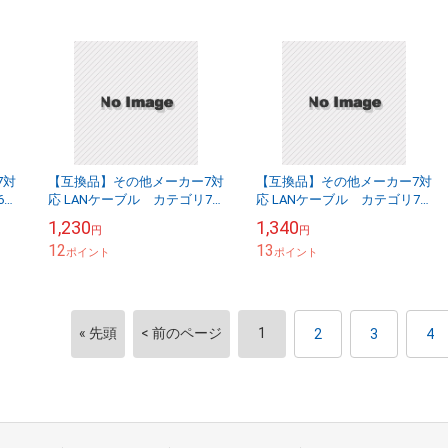
7対
【互換品】その他メーカー7対
【互換品】その他メーカー7対
6A
応 LANケーブル カテゴリ7
応 LANケーブル カテゴリ7
準拠 0.5ｍ 平型フラットタイ
準拠 1.0ｍ 平型フラットタイ
1,230
1,340
円
円
プ STPシールド RJ45 より...
プ STPシールド RJ45 より...
12
13
ポイント
ポイント
« 先頭
< 前のページ
1
2
3
4