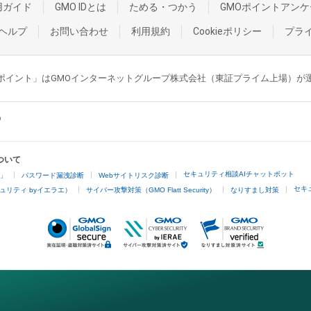
用ガイド
GMO IDとは
ためる・つかう
GMOポイントアンケ
ヘルプ
お問い合わせ
利用規約
Cookieポリシー
プラ
GMOポイント」はGMOインターネットグループ株式会社（東証プライム上場）
ついて
セキュリティ相談AIチャットボット
4」
パスワード漏洩診断
Webサイトリスク診断
セキ
ュリティ byイエラエ）
サイバー攻撃対策（GMO Flatt Security）
なりすまし対策