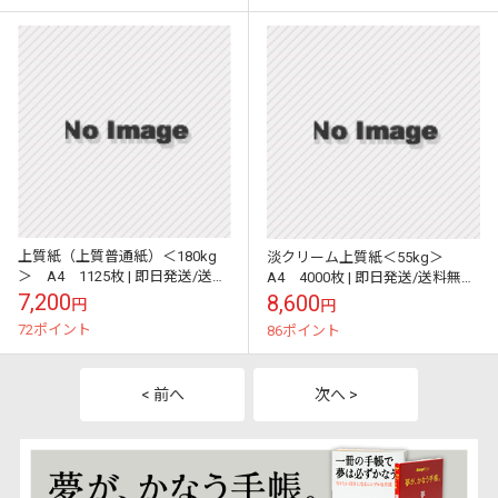
上質紙（上質普通紙）＜180kg
淡クリーム上質紙＜55kg＞
＞ A4 1125枚 | 即日発送/送料
A4 4000枚 | 即日発送/送料無料
無料 | サイズ変更可 |
| サイズ変更可 |
7,200
8,600
円
円
72ポイント
86ポイント
< 前へ
次へ >