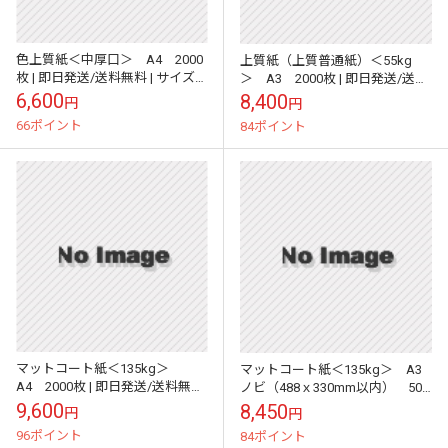
色上質紙＜中厚口＞ A4 2000
上質紙（上質普通紙）＜55kg
枚 | 即日発送/送料無料 | サイズ
＞ A3 2000枚 | 即日発送/送料
変更可 |
無料 | サイズ変更可 |
6,600
8,400
円
円
66ポイント
84ポイント
マットコート紙＜135kg＞
マットコート紙＜135kg＞ A3
A4 2000枚 | 即日発送/送料無料
ノビ（488ｘ330mm以内） 500
| サイズ変更可 |
枚 | 即日発送/送料無料 | サイズ変
9,600
8,450
円
円
更可 |
96ポイント
84ポイント