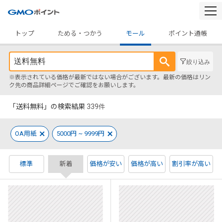
togg
navi
トップ
ためる・つかう
モール
ポイント通帳
絞り込み
※表示されている価格が最新ではない場合がございます。最新の価格はリン
ク先の商品詳細ページでご確認をお願いします。
「送料無料」の検索結果
339
件
OA用紙
5000円 ~ 9999円
標準
新着
価格が安い
価格が高い
割引率が高い