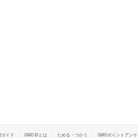
用ガイド
GMO IDとは
ためる・つかう
GMOポイントアンケ