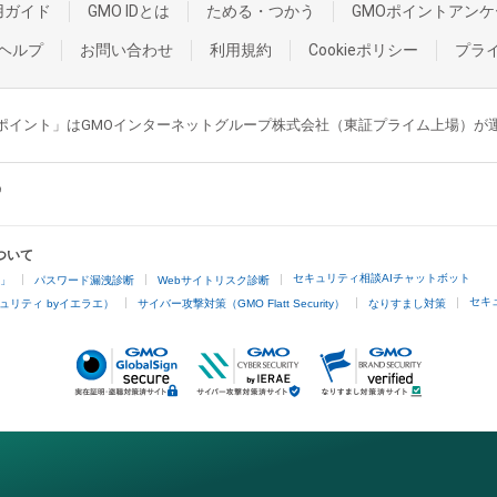
用ガイド
GMO IDとは
ためる・つかう
GMOポイントアンケ
ヘルプ
お問い合わせ
利用規約
Cookieポリシー
プラ
GMOポイント」はGMOインターネットグループ株式会社（東証プライム上場）
ついて
セキュリティ相談AIチャットボット
4」
パスワード漏洩診断
Webサイトリスク診断
セキ
ュリティ byイエラエ）
サイバー攻撃対策（GMO Flatt Security）
なりすまし対策