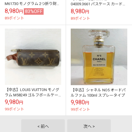
M61730 モノグラム 2つ折り財布
04009.3661 パスケース カードケ
ポルトモネ・ビエトレゾー★ベ
ース GGキャンバス×レザー ブラ
8,980
8,980
83%OFF
円
円
タ有り
ウン※メール便でお送り...
89ポイント
89ポイント
【中古】LOUIS VUITTON モノグ
【中古】シャネル NO5 オードパ
ラム M58249 ゴルフボールケー
ルファム 100ml スプレータイプ
ス エテュイ・トロワボールドゥ
9,980
9,980
円
円
ゴルフ
99ポイント
99ポイント
< 前へ
次へ >