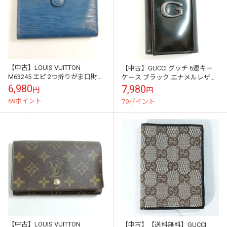
【中古】LOUIS VUITTON
【中古】GUCCI グッチ 6連キー
M63245 エピ 2つ折りがま口財布
ケース ブラック エナメルレザー
トレドブルー ポルトモネ・ビエ
033.2031.0808.5
6,980
7,980
円
円
ヴィエノワ
69ポイント
79ポイント
【中古】LOUIS VUITTON
【中古】【送料無料】GUCCI