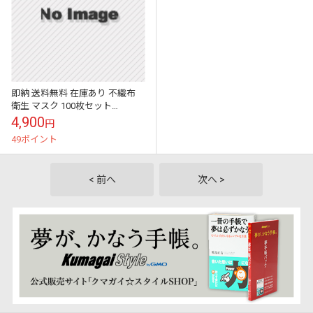
即納 送料無料 在庫あり 不織布
衛生 マスク 100枚セット
BFE99% 3層構造 国内発送 使い
4,900
円
捨て 高密度フィルター 大人...
49ポイント
< 前へ
次へ >