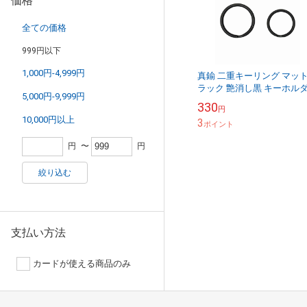
価格
全ての価格
999円以下
1,000円-4,999円
真鍮 二重キーリング マッ
ラック 艶消し黒 キーホル
5,000円-9,999円
パーツ 二重リング 山切り 
330
円
イズ 30mm 25mm
10,000円以上
3
ポイント
円
〜
円
絞り込む
支払い方法
カードが使える商品のみ