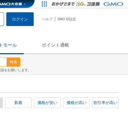
ログイン
ヘルプ
GMO ID設定
トモール
ポイント通帳
検索
確認をお願いします。
新着
価格が安い
価格が高い
割引率が高い