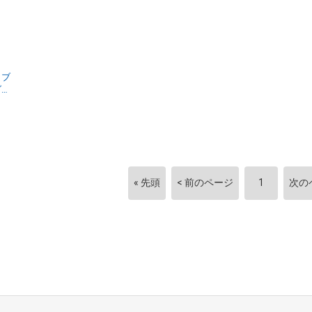
トブ
ダー
2サ
« 先頭
< 前のページ
1
次の