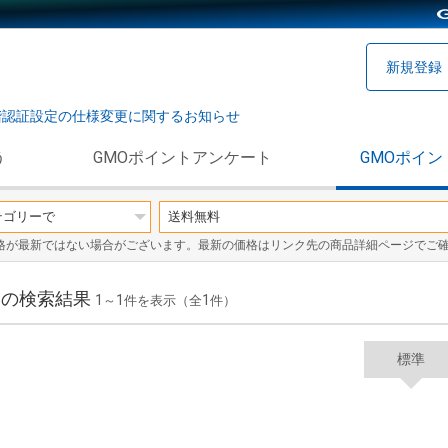
新規登録
階認証設定の仕様変更に関するお知らせ
う
GMOポイントアンケート
GMOポイン
格が最新ではない場合がございます。最新の価格はリンク先の商品詳細ページでご
」の検索結果
1
1
1
～
件を表示（全
件）
標準