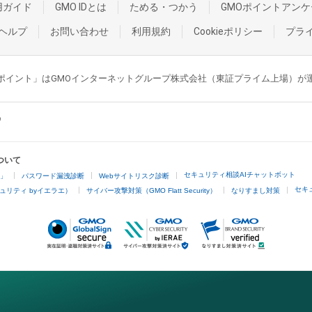
用ガイド
GMO IDとは
ためる・つかう
GMOポイントアンケ
ヘルプ
お問い合わせ
利用規約
Cookieポリシー
プラ
GMOポイント」はGMOインターネットグループ株式会社（東証プライム上場）
ついて
セキュリティ相談AIチャットボット
4」
パスワード漏洩診断
Webサイトリスク診断
セキ
ュリティ byイエラエ）
サイバー攻撃対策（GMO Flatt Security）
なりすまし対策