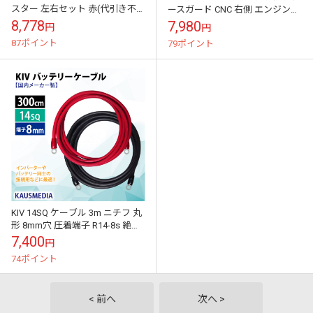
スター 左右セット 赤(代引き不
ースガード CNC 右側 エンジンカ
可)
バー(代引き不可)
8,778
7,980
円
円
87ポイント
79ポイント
KIV 14SQ ケーブル 3m ニチフ 丸
形 8mm穴 圧着端子 R14-8s 絶縁
キャップ 付き バッテリーケーブ
7,400
円
ル 船 車...
74ポイント
< 前へ
次へ >