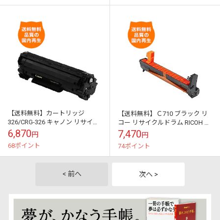
【送料無料】カートリッジ
【送料無料】Ｃ710 ブラック リ
326/CRG-326 キャノン リサイク
コー リサイクルドラム RICOH の
ルトナー キヤノン のレーザープ
レーザープリンタにはやっぱり
6,870
7,470
円
円
リンタにはやっぱりリサイクル
リサイクル
68ポイント
74ポイント
トナ...
< 前へ
次へ >