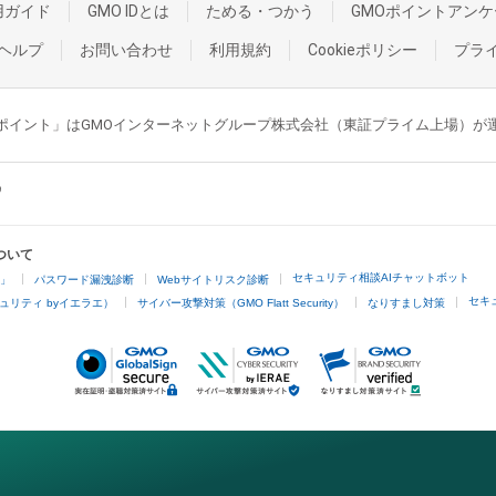
用ガイド
GMO IDとは
ためる・つかう
GMOポイントアンケ
ヘルプ
お問い合わせ
利用規約
Cookieポリシー
プラ
GMOポイント」はGMOインターネットグループ株式会社（東証プライム上場）
ついて
セキュリティ相談AIチャットボット
4」
パスワード漏洩診断
Webサイトリスク診断
セキ
ュリティ byイエラエ）
サイバー攻撃対策（GMO Flatt Security）
なりすまし対策