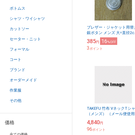
ボトムス
シャツ・ワイシャツ
ブレザー・ジャケット用替
カットソー
銀ボタン メンズ 大=直径2c
送料無料
セーター・ニット
385
16
円
%OFF
3
ポイント
フォーマル
コート
ブランド
オーダーメイド
作業服
その他
TAKEFU 竹布 VネックTシ
（メンズ） （メール便使用
送料無料！）
4,840
価格
円
96
ポイント
全ての価格