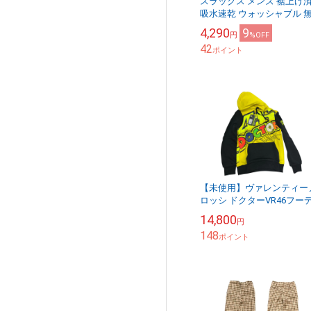
スラックス メンズ 裾上げ
吸水速乾 ウォッシャブル 
ワンタック 送料無料
4,290
9
円
%OFF
42
ポイント
【未使用】ヴァレンティー
ロッシ ドクターVR46フー
メンズXS長黄黒 レーｽ色
14,800
円
りあり【送料無料】メール
148
※代引き不可
ポイント