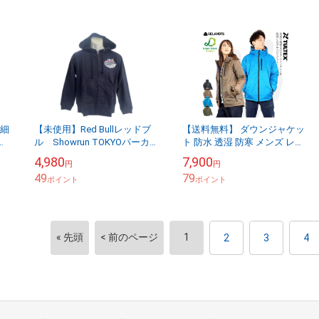
夢細
【未使用】Red Bullレッドブ
【送料無料】 ダウンジャケッ
ル Showrun TOKYOパーカ
ト 防水 透湿 防寒 メンズ レデ
ー フロントジップ長袖 ネ
ィース グリーンダウン リサイ
4,980
7,900
円
円
イビー メンズ S/Mサイズ
クル ゼラノッツ タルテックス
49
79
【送料...
ポイント
225...
ポイント
« 先頭
< 前のページ
1
2
3
4