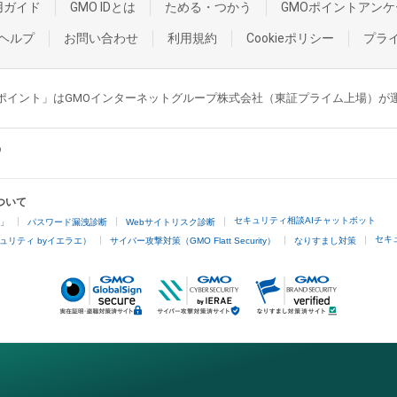
用ガイド
GMO IDとは
ためる・つかう
GMOポイントアンケ
ヘルプ
お問い合わせ
利用規約
Cookieポリシー
プラ
GMOポイント」はGMOインターネットグループ株式会社（東証プライム上場）
ついて
セキュリティ相談AIチャットボット
4」
パスワード漏洩診断
Webサイトリスク診断
セキ
ュリティ byイエラエ）
サイバー攻撃対策（GMO Flatt Security）
なりすまし対策