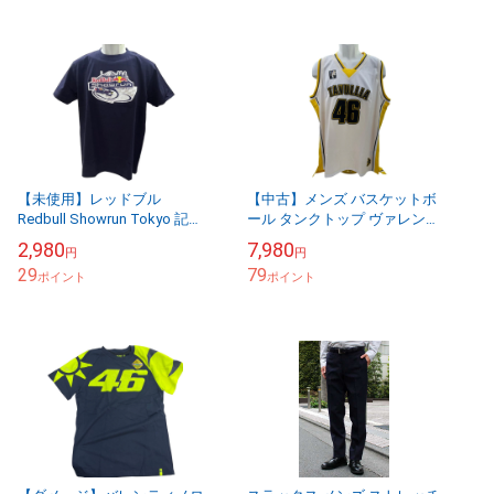
【未使用】レッドブル
【中古】メンズ バスケットボ
Redbull Showrun Tokyo 記念
ール タンクトップ ヴァレンテ
Tシャツ ネイビー*白【送料無
ィーノ・ロッシ VR46 サイズ
2,980
7,980
円
円
料】メール便※代引き不可
XXL 汚れあり【送料無料】
29
79
ポイント
メール便※代...
ポイント