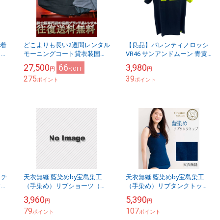
古着
どこよりも長い2週間レンタル
【良品】バレンティノロッシ
 ス
モーニングコート貸衣装国産
VR46 サンアンドムーン 青黄
ズ
最高級品 送料・返送料・クリ
ヘルメットレプリカ Tシャツ
27,500
66
3,980
円
%OFF
円
ーニング代全て込み 往復送料
メンズ Sサイズ プリント
275
39
無料
ポイント
表面に汚れと...
ポイント
ッチ
天衣無縫 藍染めby宝島染工
天衣無縫 藍染めby宝島染工
ウォ
（手染め）リブショーツ（メ
（手染め）リブタンクトップ
ノ
ール便使用で送料無料！）ベ
（メール便使用で送料無
3,960
5,390
円
円
コオリジナル
料！）ベコオリジナル
79
107
ポイント
ポイント