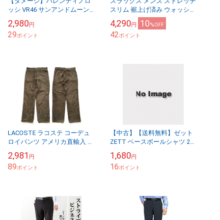
【ダメージ】バレンティノロ
スラックス メンズ ストレッチ
ッシ VR46 サンアンドムーン
スリム 裾上げ済み ウォッシャ
青黄 ヘルメットレプリカ Tシ
ブル 無地 ノータック 送料無
2,980
4,290
10
円
円
%OFF
ャツ プリントダメージ メンズ
料
29
42
Sサイズ【...
ポイント
ポイント
LACOSTE ラコステ コーデュ
【中古】【送料無料】ゼット
ロイパンツ アメリカ直輸入 ノ
ZETT ベースボールシャツ 2つ
ータック ストレート 送料無料
ボタン 半袖 BOT520A ブラッ
2,981
1,680
円
円
メンズ 36/濃いグリーン系 コ
ク メンズ サイズ2XO
89
16
ー...
ポイント
ポイント