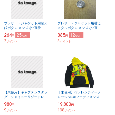
ブレザー・ジャケット用替え
ブレザー・ジャケット用替え
銀ボタン メンズ 小=直径
メタルボタン メンズ 小=直径
1.3cm 送料無料
1.3cm 送料無料
264
25
385
12
円
%OFF
円
%OFF
2
3
ポイント
ポイント
【未使用】キャプテンスタッ
【未使用】ヴァレンティーノ
グ シャイニーリゾートレデ
ロッシ VR46フーディメンズS
ィースビーチサンダル ピン
長袖黄黒【送料無料】メール
980
19,800
円
円
ク Mサイズ UX713【送料
便※代引き不可
9
198
無料】メール便※代引き...
ポイント
ポイント