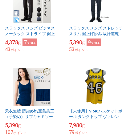
スラックス メンズ ビジネス
スラックス メンズ ストレッチ
ノータック ストライプ 裾上げ
スリム 裾上げ済み 吸汗速乾
済み 裾上げ済 スリム 洗え
ウォッシャブル 無地 ノータッ
4,378
7
5,390
9
円
%OFF
円
%OFF
る 送料無料
ク 送料無料
43
53
ポイント
ポイント
天衣無縫 藍染めby宝島染工
【未使用】VR46バスケットボ
（手染め）リブキャミソール
ール タンクトップ ヴァレンテ
（メール便使用で送料無
ィーノ・ロッシXS-Sサイズ
5,390
7,980
円
円
料！）ベコオリジナル
メンズ イエロー
107
79
ポイント
VRMTT208801...
ポイント