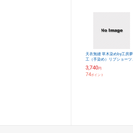
天衣無縫 草木染めby工房
工（手染め）リブショーツ
（メール便使用で送料無
3,740
円
料！）ベコオリジナル
74
ポイント