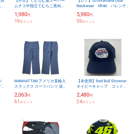
済み
【中古】てんちむ屋スーパー
【レア】2016Yamaha Dual
無地
ムチコ中指立てむちこ黒XLサ
Neckwear VR46 バレンテ
イズ 洗濯芳香剤臭あり【送
ィノロッシ ネックウエア
1,980
5,980
円
円
料無料】メール便※代引き不
ネックウォーマー【送料無
19
59
可
ポイント
料】...
ポイント
ノ
MANHATTAN アメリカ直輸入
【未使用】Red Bull Showrun
ディ
スラックス スーツパンツ 送料
ネイビーキャップ コットン
移
無料 メンズ W92/ブルー系 ス
ツイルローキャップ サイズ
2,063
2,480
円
円
便
トレート ワークパンツ アメ
FREE ユナイテッドアスレ製
61
24
リ...
ポイント
【送...
ポイント