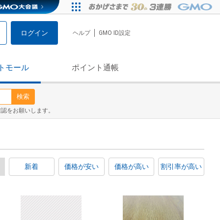
ログイン
ヘルプ
GMO ID設定
トモール
ポイント通帳
検索
確認をお願いします。
新着
価格が安い
価格が高い
割引率が高い