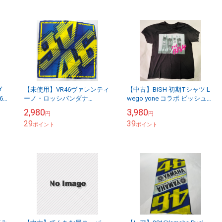
ヴ
【未使用】VR46ヴァレンティ
【中古】BiSH 初期Tシャツ L
6
ーノ・ロッシバンダナ
wego yone コラボ ビッシュ
VRUBA154403【送料無料】メ
アイナ【送料無料】メール便
2,980
3,980
円
円
引
ール便※代引き不可
※代引き不可
29
39
ポイント
ポイント