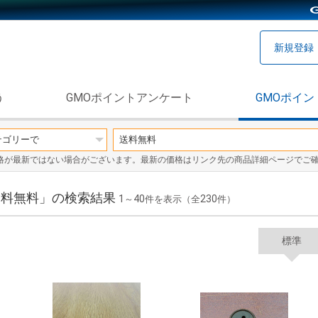
新規登録
う
GMOポイントアンケート
GMOポイン
格が最新ではない場合がございます。最新の価格はリンク先の商品詳細ページでご
 送料無料」の検索結果
1
40
230
～
件を表示（全
件）
標準