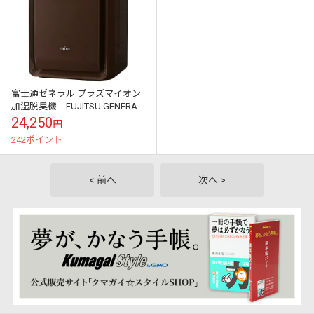
富士通ゼネラル プラズマイオン
加湿脱臭機 FUJITSU GENERAL
PLAZION（プラズィオン） DAS-
24,250
円
303K-T【送...
242ポイント
< 前へ
次へ >