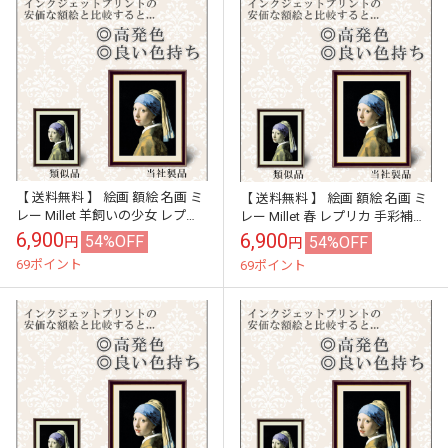
【 送料無料 】 絵画 額絵 名画 ミ
【 送料無料 】 絵画 額絵 名画 ミ
レー Millet 羊飼いの少女 レプリ
レー Millet 春 レプリカ 手彩補色
カ 手彩補色 インテリア 壁掛け
インテリア 壁掛け 絵 額入り 風
6,900
6,900
54%OFF
54%OFF
円
円
絵 額入り 風水 ...
水 おすすめ ...
69ポイント
69ポイント