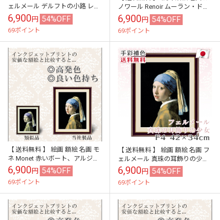
ェルメール デルフトの小路 レプ
ノワール Renoir ムーラン・ド・
リカ 手彩補色 インテリア 壁掛け
ラ・ギャレット レプリカ 手彩補
6,900
6,900
54%OFF
54%OFF
円
円
絵 額入り 風水 おすす...
色 インテリア 壁掛け...
69ポイント
69ポイント
【 送料無料 】 絵画 額絵 名画 モ
【 送料無料 】 絵画 額絵 名画 フ
ネ Monet 赤いボート、アルジャ
ェルメール 真珠の耳飾りの少女
ントゥイユ レプリカ 手彩補色 イ
レプリカ 手彩補色 インテリア 壁
6,900
6,900
54%OFF
54%OFF
円
円
ンテリア 壁掛け 絵 ...
掛け 絵 額入り 風水 お...
69ポイント
69ポイント