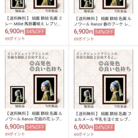
【 送料無料 】 絵画 額絵 名画 ミ
【 送料無料 】 絵画 額絵 名画 ル
レー Millet 馬鈴薯植え レプリカ
ノワール Renoir 春のブーケ レプ
手彩補色 インテリア 壁掛け 絵
リカ 手彩補色 インテリア 壁掛け
6,900
6,900
54%OFF
54%OFF
円
円
額入り 風水 お...
絵 額入り 風水...
69ポイント
69ポイント
【 送料無料 】 絵画 額絵 名画 ル
【 送料無料 】 絵画 額絵 名画 フ
ノワール Renoir 花瓶の花 レプリ
ェルメール 牛乳を注ぐ女 レプリ
カ 手彩補色 インテリア 壁掛け
カ 手彩補色 インテリア 壁掛け
6,900
6,900
54%OFF
54%OFF
円
円
絵 額入り 風水 ...
絵 額入り 風水 おすすめ...
69ポイント
69ポイント