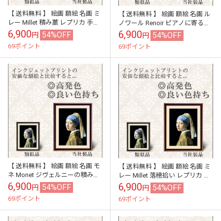
【 送料無料 】 絵画 額絵 名画 ミ
【 送料無料 】 絵画 額絵 名画 ル
レー Millet 積み藁 レプリカ 手彩
ノワール Renoir ピアノに寄る少
補色 インテリア 壁掛け 絵 額入
女たち レプリカ 手彩補色 インテ
6,900
6,900
54%OFF
54%OFF
円
円
り 風水 おすす...
リア 壁掛け 絵 額...
69ポイント
69ポイント
【 送料無料 】 絵画 額絵 名画 モ
【 送料無料 】 絵画 額絵 名画 ミ
ネ Monet ジヴェルニーの積み
レー Millet 落穂拾い レプリカ 手
藁、夕日 レプリカ 手彩補色 イン
彩補色 インテリア 壁掛け 絵 額
6,900
6,900
54%OFF
54%OFF
円
円
テリア 壁掛け 絵 額入...
入り 風水 おす...
69ポイント
69ポイント