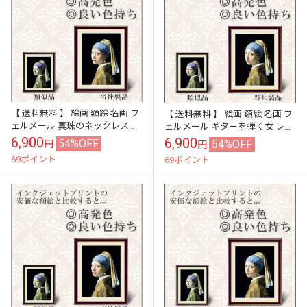
【 送料無料 】 絵画 額絵 名画 フ
【 送料無料 】 絵画 額絵 名画 フ
ェルメール 真珠のネックレスを
ェルメール ギターを弾く女 レプ
持つ少女 レプリカ 手彩補色 イン
リカ 手彩補色 インテリア 壁掛け
6,900
6,900
54%OFF
54%OFF
円
円
テリア 壁掛け 絵 額入り ...
絵 額入り 風水 おすす...
69ポイント
69ポイント