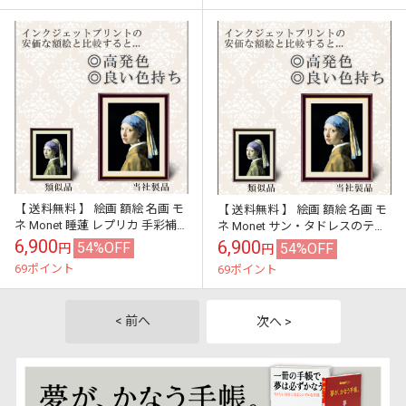
【 送料無料 】 絵画 額絵 名画 モ
【 送料無料 】 絵画 額絵 名画 モ
ネ Monet 睡蓮 レプリカ 手彩補
ネ Monet サン・タドレスのテラ
色 インテリア 壁掛け 絵 額入り
ス レプリカ 手彩補色 インテリア
6,900
6,900
54%OFF
54%OFF
円
円
風水 おすすめ ア...
壁掛け 絵 額入り ...
69ポイント
69ポイント
< 前へ
次へ >