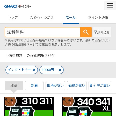
togg
navi
トップ
ためる・つかう
モール
ポイント通帳
絞り込み
※表示されている価格が最新ではない場合がございます。最新の価格はリン
ク先の商品詳細ページでご確認をお願いします。
「送料無料」の検索結果
286
件
インク・トナー
10000円 ~
標準
新着
価格が安い
価格が高い
割引率が高い