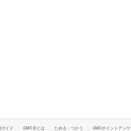
用ガイド
GMO IDとは
ためる・つかう
GMOポイントアンケ