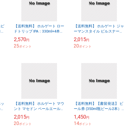
ホピ
【送料無料】 ホルゲート ロー
【送料無料】 ホルゲート ジャ
本セ
ドトリップ IPA：330ml×4本セ
ーマンスタイル ピルスナー：
ット [75744-4set]：送料区分
330ml×4本セット [75742-4set]
2,570
2,015
円
円
【a】品切(74-5)
終売(98-0)
25
20
ポイント
ポイント
ホッ
【送料無料】 ホルゲート マウ
【送料無料】【書留発送】 ビ
ルエ
ント マセドン ペールエール：
ール券 (350ml瓶ビール2本）
330ml×4本セット [75743-4set]
×1枚
2,015
1,450
円
円
品切(74-5)
20
14
ポイント
ポイント