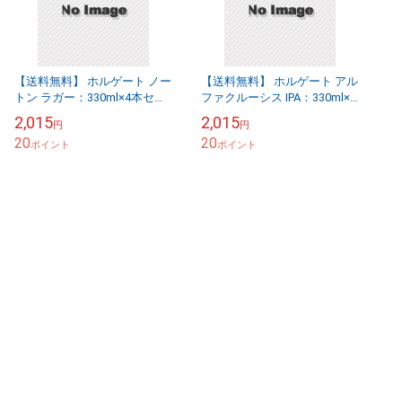
【送料無料】 ホルゲート ノー
【送料無料】 ホルゲート アル
トン ラガー：330ml×4本セッ
ファクルーシス IPA：330ml×4
ト [75745-4set]品切(74-5)
本セット [75747-4set]：送料
2,015
2,015
円
円
区分【a】品切(74-...
20
20
ポイント
ポイント