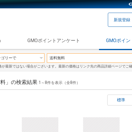
新規登録
う
GMOポイントアンケート
GMOポイン
格が最新ではない場合がございます。最新の価格はリンク先の商品詳細ページでご
料無料」の検索結果
1
8
8
～
件を表示（全
件）
標準