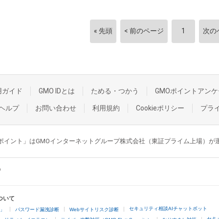
« 先頭
< 前のページ
1
次の
用ガイド
GMO IDとは
ためる・つかう
GMOポイントアンケ
ヘルプ
お問い合わせ
利用規約
Cookieポリシー
プラ
GMOポイント」はGMOインターネットグループ株式会社（東証プライム上場）
ついて
セキュリティ相談AIチャットボット
4」
パスワード漏洩診断
Webサイトリスク診断
セキ