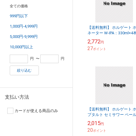
全ての価格
999円以下
1,000円-4,999円
【送料無料】 ホルゲート 
ネーター W-IPA：330ml×4
5,000円-9,999円
ット [75749-4set]終売(98-0)
2,772
円
10,000円以上
27
ポイント
円
〜
円
絞り込む
支払い方法
【送料無料】 ホルゲート 
カードが使える商品のみ
プタルト セミサワー ペー
ール：330ml×4本セット
2,015
円
[75748-4set]：送料区分
20
【a】...
ポイント