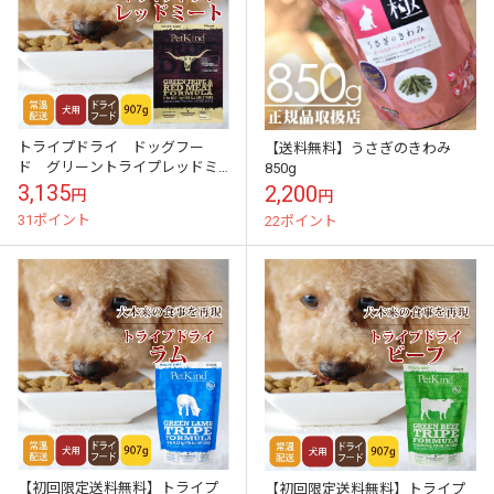
トライプドライ ドッグフー
【送料無料】うさぎのきわみ
ド グリーントライプレッドミ
850g
ート 907g【初回送料無料】
3,135
2,200
円
円
31ポイント
22ポイント
【初回限定送料無料】トライプ
【初回限定送料無料】トライプ