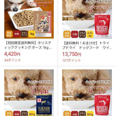
【初回限定送料無料】ホリステ
【送料無料！おまけ付】トライ
ィッククッキング ホース 1kg 初
プドライ ドッグフード ワイ
回スターター 低脂肪
ルドサーモン 6.35kg
4,420
13,750
円
円
44ポイント
137ポイント