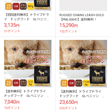
【初回送料無料】トライプドラ
RUGGED CHAINS LEASH GOLD
イ ドッグフード GLベニソ
【PML00041】送料無料！
ン 907gスターター【a0334】
3,135
15,290
円
円
31ポイント
152ポイント
【送料無料】トライプドライ
【送料無料】トライプドライ
ドッグフード GLベニソン
ドッグフード GLベニソン
2.72kg【定期購入もできます】
11.34kg【定期購入もできます】
7,040
23,650
円
円
【a0334】
【a0334】
70ポイント
236ポイント