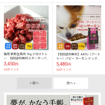
猫用 新鮮生馬肉 1kg 小分けトレ
【初回送料無料】AATU（アート
ー 初回送料無料スターターパ
ゥー）パピー サーモン ドッグフ
ック
ード 1.5kg スターター
3,450
5,480
円
円
34ポイント
54ポイント
< 前へ
次へ >