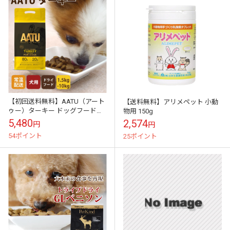
【初回送料無料】AATU（アート
【送料無料】アリメペット 小動
ゥー）ターキー ドッグフード
物用 150g
1.5kg スターター
5,480
2,574
円
円
54ポイント
25ポイント