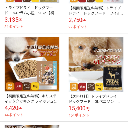
トライプドライ ドッグフー
【初回限定送料無料】トライプ
ド SAPラム小粒 907g【初回
ドライ ドッグフード ワイル
送料無料】
ドサーモン 907ｇスターター
3,135
2,750
円
円
31ポイント
27ポイント
【初回限定送料無料】ホリステ
【送料無料】トライプドライ
ィッククッキング フィッシュ(天
ドッグフード GLベニソン
然旬の魚) 1kg 初回スターター
6.35kg【定期購入もできます】
4,420
15,400
円
円
44ポイント
154ポイント