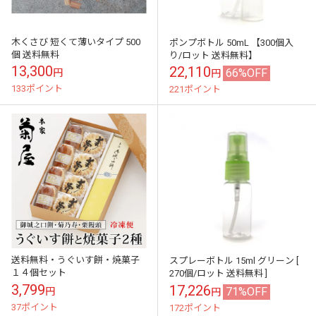
木くさび 短くて薄いタイプ 500
ポンプボトル 50mL 【300個入
個 送料無料
り/ロット 送料無料】
13,300
22,110
66%OFF
円
円
133ポイント
221ポイント
送料無料・うぐいす餅・焼菓子
スプレーボトル 15ml グリーン [
１４個セット
270個/ロット 送料無料 ]
3,799
17,226
71%OFF
円
円
37ポイント
172ポイント