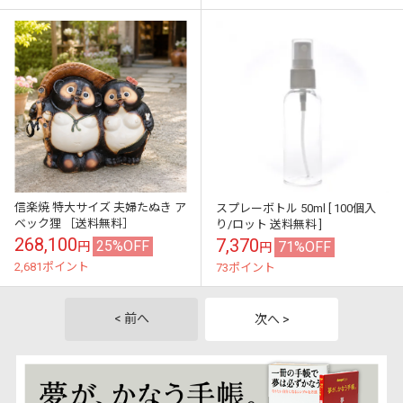
信楽焼 特大サイズ 夫婦たぬき ア
スプレーボトル 50ml [ 100個入
ベック狸 ［送料無料］
り/ロット 送料無料 ]
268,100
7,370
25%OFF
71%OFF
円
円
2,681ポイント
73ポイント
< 前へ
次へ >