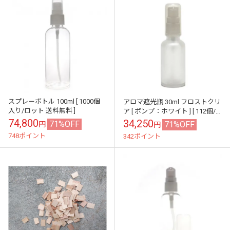
スプレーボトル 100ml [ 1000個
アロマ遮光瓶 30ml フロストクリ
入り/ロット 送料無料 ]
ア [ ポンプ：ホワイト ] [ 112個/
ロット 送料無料 ] [ 112個入り/ロ
74,800
34,250
71%OFF
71%OFF
円
円
ット 送...
748ポイント
342ポイント