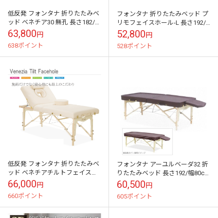
低反発 フォンタナ 折りたたみベ
フォンタナ 折りたたみベッド プ
ッド ベネチア30 無孔 長さ182/
リモフェイスホール-L 長さ192/
幅75cm 4色【送料無料】
幅70cm 1色【送料無料】
63,800
52,800
円
円
638ポイント
528ポイント
低反発 フォンタナ 折りたたみベ
フォンタナ アーユルベーダ32 折
ッド ベネチアチルトフェイスホ
りたたみベッド 長さ192/幅80cm
ール 長さ182/幅75cm 1色 リクラ
1色ブラウン 無孔 木製【送料無
66,000
60,500
円
円
イニングベッド【送料無料】
料】
660ポイント
605ポイント