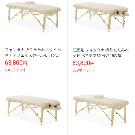
フォンタナ 折りたたみベッド ベ
低反発 フォンタナ 折りたたみベ
ネチアフェイスホール-L ロング
ッド ベネチア32 長さ182/幅
タイプ 長さ192/幅75cm 1色 木製
80cm 1色 木製【送料無料】
63,800
63,800
円
円
【送料無料】
638ポイント
638ポイント