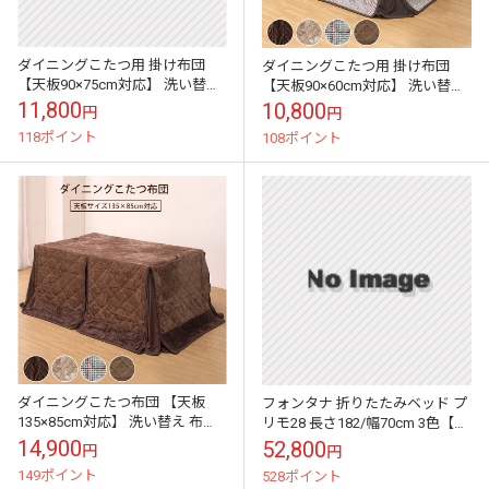
ダイニングこたつ用 掛け布団
ダイニングこたつ用 掛け布団
【天板90×75cm対応】 洗い替え
【天板90×60cm対応】 洗い替え
布団単品 布団のみ ハイこたつ用
布団単品 布団のみ 高脚コタツ用
11,800
10,800
円
円
ハイタイプ用 コタツ布団 ...
ハイタイプ ハイこたつ コ...
118ポイント
108ポイント
ダイニングこたつ布団 【天板
フォンタナ 折りたたみベッド プ
135×85cm対応】 洗い替え 布団
リモ28 長さ182/幅70cm 3色【送
単品 布団のみ ハイこたつ用 高脚
料無料】
14,900
52,800
円
円
コタツ用 ハイタイプ用 コ...
149ポイント
528ポイント