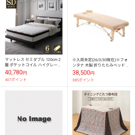
マットレス セミダブル 120cm 2
※入荷未定(26/3/30現在)※フォ
層 ポケットコイル ハイグレード
ンタナ 木製 折りたたみベッド リ
快眠 ニット 体圧分散 1年保証 コ
ビエラスポーツ25 ロータイプ 長
40,780
38,500
円
円
ンパクト 圧縮梱包送料...
さ182/幅63cm 2...
407ポイント
385ポイント