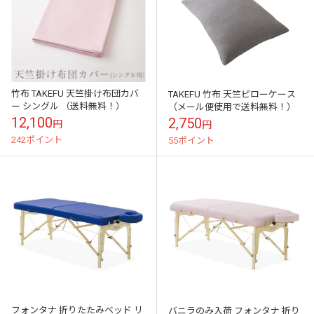
竹布 TAKEFU 天竺掛け布団カバ
TAKEFU 竹布 天竺ピローケース
ー シングル （送料無料！）
（メール便使用で送料無料！）
12,100
2,750
円
円
242ポイント
55ポイント
フォンタナ 折りたたみベッド リ
バニラのみ入荷 フォンタナ 折り