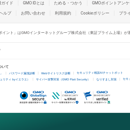
用ガイド
GMO IDとは
ためる・つかう
GMOポイントアンケ
ヘルプ
お問い合わせ
利用規約
Cookieポリシー
プラ
GMOポイント」はGMOインターネットグループ株式会社（東証プライム上場）
ついて
セキュリティ相談AIチャットボット
4」
パスワード漏洩診断
Webサイトリスク診断
セキ
ュリティ byイエラエ）
サイバー攻撃対策（GMO Flatt Security）
なりすまし対策