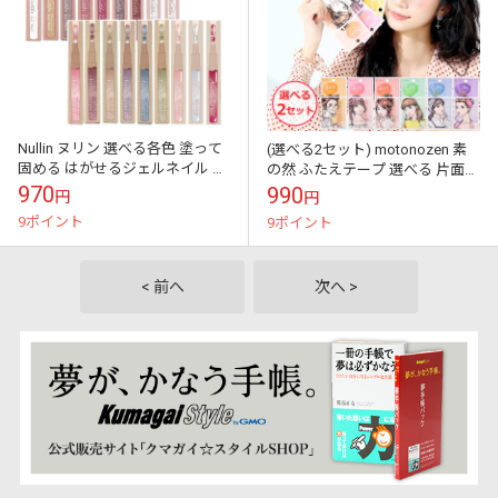
Nullin ヌリン 選べる各色 塗って
(選べる2セット) motonozen 素
固める はがせるジェルネイル ペ
の然 ふたえテープ 選べる 片面・
ンタイプ ネイルペン (ゆうパケ
両面 S M L アイテープ (ゆうパケ
970
990
円
円
ット送料無料)
ット送料無料)
9ポイント
9ポイント
< 前へ
次へ >