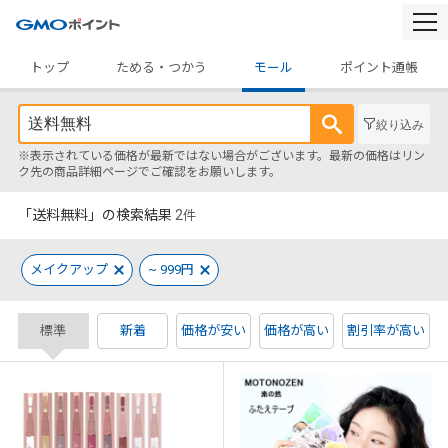
togg
navi
トップ
ためる・つかう
モール
ポイント通帳
絞り込み
※表示されている価格が最新ではない場合がございます。最新の価格はリン
ク先の商品詳細ページでご確認をお願いします。
「送料無料」の検索結果
2
件
メイクアップ
~ 999円
標準
新着
価格が安い
価格が高い
割引率が高い