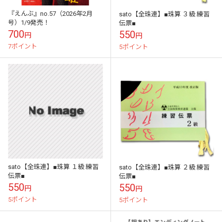
『えんぶ』no.57（2026年2月
sato【全珠連】■珠算 ３級 練習
号）1/9発売！
伝票■
700
550
円
円
7ポイント
5ポイント
sato【全珠連】■珠算 １級 練習
sato【全珠連】■珠算 ２級 練習
伝票■
伝票■
550
550
円
円
5ポイント
5ポイント