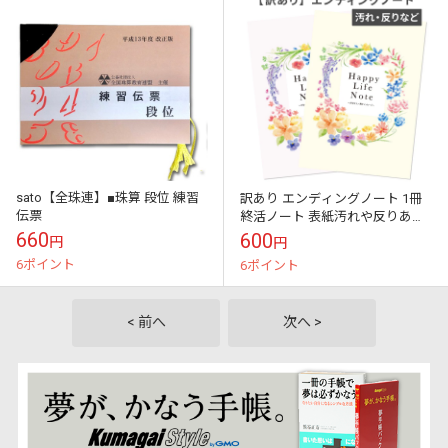
sato【全珠連】■珠算 段位 練習
訳あり エンディングノート 1冊
伝票
終活ノート 表紙汚れや反りあり
初心者向け B5サイズ シンプル
660
600
円
円
お得
6ポイント
6ポイント
< 前へ
次へ >