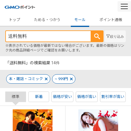
togg
navi
トップ
ためる・つかう
モール
ポイント通帳
絞り込み
※表示されている価格が最新ではない場合がございます。最新の価格はリン
ク先の商品詳細ページでご確認をお願いします。
「送料無料」の検索結果
14
件
本・雑誌・コミック
~ 999円
標準
新着
価格が安い
価格が高い
割引率が高い