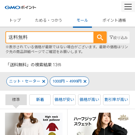
togg
navi
トップ
ためる・つかう
モール
ポイント通帳
絞り込み
※表示されている価格が最新ではない場合がございます。最新の価格はリン
ク先の商品詳細ページでご確認をお願いします。
「送料無料」の検索結果
13
件
ニット・セーター
1000円 ~ 4999円
標準
新着
価格が安い
価格が高い
割引率が高い