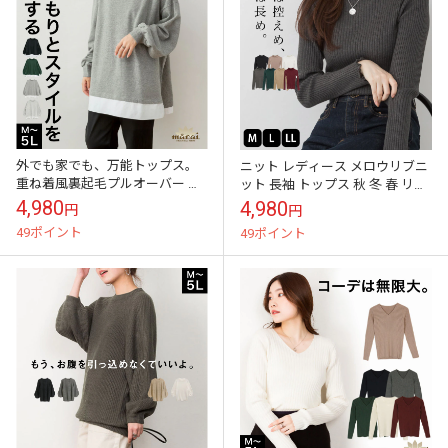
外でも家でも、万能トップス。
ニット レディース メロウリブニ
重ね着風裏起毛プルオーバー プ
ット 長袖 トップス 秋 冬 春 リブ
ルオーバー 裏起毛 スウェット レ
ニット セーター ハイネック 大き
4,980
4,980
円
円
ディース メンズ トレーナー 重ね
いサイズ M L LL き...
49ポイント
49ポイント
着風...