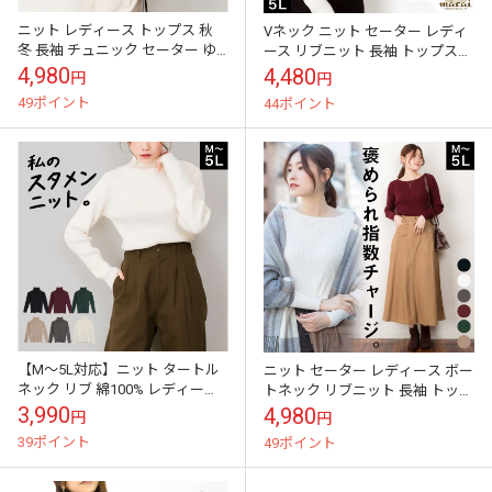
ニット レディース トップス 秋
Vネック ニット セーター レディ
冬 長袖 チュニック セーター ゆ
ース リブニット 長袖 トップス
ったり 大きいサイズ オーバーサ
きれいめ シンプル 大きいサイズ
4,980
4,480
円
円
イズ ビッグシルエット バルー...
M L LL 3L 4L 5...
49ポイント
44ポイント
【M～5L対応】ニット タートル
ニット セーター レディース ボー
ネック リブ 綿100% レディース
トネック リブニット 長袖 トップ
長袖 私のスタメンニット。ター
ス 大きいサイズ きれいめ オフィ
3,990
4,980
円
円
トルネックリブニット 洗える ...
ス カジュアル シンプル コ...
39ポイント
49ポイント