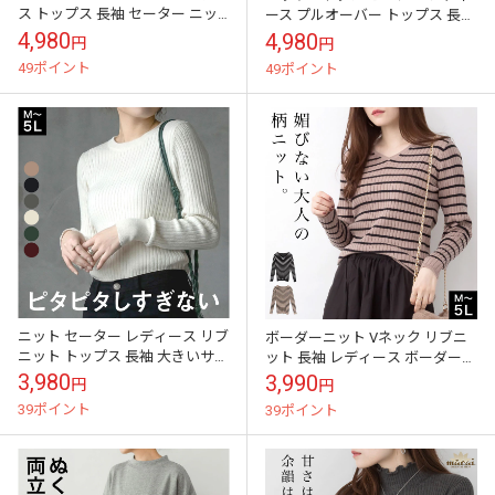
ス トップス 長袖 セーター ニッ
ース プルオーバー トップス 長袖
ト インナー 重ね着 レイヤード
綿100% 秋 冬 春 コットン リブニ
4,980
4,980
円
円
綿混 やわらか素材 大人カジュ...
ット シンプル きれ...
49ポイント
49ポイント
ニット セーター レディース リブ
ボーダーニット Vネック リブニ
ニット トップス 長袖 大きいサイ
ット 長袖 レディース ボーダー
ズ きれいめ シンプル カジュアル
柄 薄手 セーター 媚びない大人の
3,980
3,990
円
円
コットン 綿100% ラウ...
柄ニット。ボーダーVネックリ
39ポイント
39ポイント
ブ...