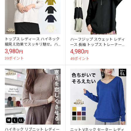
トップス レディース ハイネック
ハーフジップ スウェット レディ
細見え効果でスッキリ魅せ。ハ
ース 長袖 トップス トレーナー
イネックニットプルオーバーニ
ゆったりいきましょう。ハーフ
3,980
4,980
円
円
ット プルオーバー リブニット 長
ジップスウェット コットン 綿 フ
39ポイント
49ポイント
袖 秋...
ァ...
ハイネック リブニット レディー
ニット Vネック セーター レディ