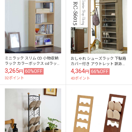
ミニラック スリム CD 小物収納
おしゃれ シューズラック 下駄箱
ラック カラーボックス cdラック
カバー付き アウトレット 訳あり
CD収納 スリム ラック CDラック
在庫処分
3,265
4,364
60%OFF
66%OFF
円
円
cd収納 スリムラ...
32ポイント
43ポイント