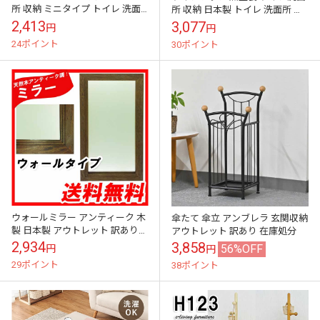
所 収納 ミニタイプ トイレ 洗面
所 収納 日本製 トイレ 洗面所 収
所 収納 トイレ ラック トイレラ
納 トイレ ラック トイレラック
2,413
3,077
円
円
ック スリム トイレ ラック ...
スリム トイレ ラック コー...
24ポイント
30ポイント
ウォールミラー アンティーク 木
傘たて 傘立 アンブレラ 玄関収納
製 日本製 アウトレット 訳あり
アウトレット 訳あり 在庫処分
在庫処分
2,934
3,858
56%OFF
円
円
29ポイント
38ポイント