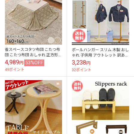
省スペースコタツ布団 こたつ布
ポールハンガー スリム 木製 おし
団 こたつ布団 おしゃれ 正方形
ゃれ 子供用 アウトレット 訳あり
60cm対応
在庫処分
4,989
3,238
53%OFF
円
円
49ポイント
32ポイント