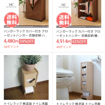
ハンガーラック カバー付き クロ
ハンガーラック カバー付き クロ
ーゼットハンガー 衣類収納 ハン
ーゼットハンガー 衣類収納 棚付
ガーラック 隙間収納 すきまカバ
き 衣類収納 アウトレット 訳あり
4,480
4,914
59%OFF
62%OFF
円
円
ー付き ロッカー 衣類収納 ア...
在庫処分
44ポイント
49ポイント
トイレラック 無塗装 トイレ洗面
トイレラック 無塗装 トイレ洗面