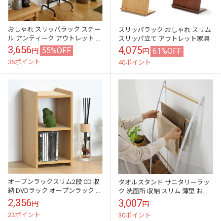
おしゃれ スリッパラック スチー
スリッパラック おしゃれ スリム
ル アンティーク アウトレット 訳
スリッパ立て アウトレット家具
あり 在庫処分
3,656
4,075
55%OFF
61%OFF
円
円
36ポイント
40ポイント
オープンラックスリム2段 CD 収
タオルスタンド サニタリーラッ
納 DVDラック オープンラック シ
ク 洗面所 収納 スリム 薄型 おし
ェルフ棚 収納 おしゃれ 訳あり
ゃれ ラダーラック アウトレット
2,356
3,007
円
円
アウトレット家具
家具 訳あり 在庫処分
23ポイント
30ポイント