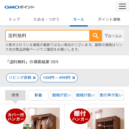
togg
navi
トップ
ためる・つかう
モール
ポイント通帳
絞り込み
※表示されている価格が最新ではない場合がございます。最新の価格はリン
ク先の商品詳細ページでご確認をお願いします。
「送料無料」の検索結果
38
件
リビング収納
1000円 ~ 4999円
標準
新着
価格が安い
価格が高い
割引率が高い