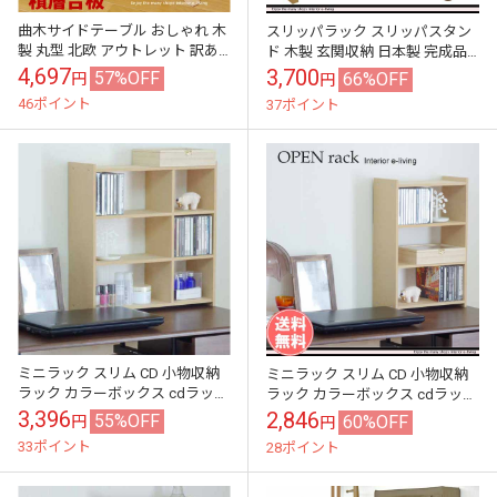
曲木サイドテーブル おしゃれ 木
スリッパラック スリッパスタン
製 丸型 北欧 アウトレット 訳あ
ド 木製 玄関収納 日本製 完成品
り 在庫処分
アウトレット 訳あり 在庫処分
4,697
3,700
57%OFF
66%OFF
円
円
46ポイント
37ポイント
ミニラック スリム CD 小物収納
ミニラック スリム CD 小物収納
ラック カラーボックス cdラック
ラック カラーボックス cdラック
CD収納 スリム ラック CDラック
CD収納 スリム ラック CDラック
3,396
2,846
55%OFF
60%OFF
円
円
cd収納 スリムラ...
cd収納 スリムラ...
33ポイント
28ポイント