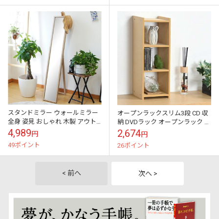
スタンドミラー ウォールミラー
オープンラックスリム3段 CD 収
全身 姿見 おしゃれ 木製 アウト
納 DVDラック オープンラック シ
レット家具
ェルフ棚 収納 おしゃれ 訳あり
4,989
2,674
円
円
アウトレット家具
49ポイント
26ポイント
< 前へ
次へ >